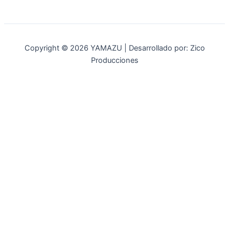
Copyright © 2026 YAMAZU | Desarrollado por: Zico
Producciones
INICIO
NOSOTROS
ACCESORIOS
ACCESORIOS NAUTICOS
ACCESORIOS MINERIA
MOT. FUERA DE BORDA
REPUESTOS
MAQ. AGRICOLA
STIHL
GENKINS
ESTACIONARIAS