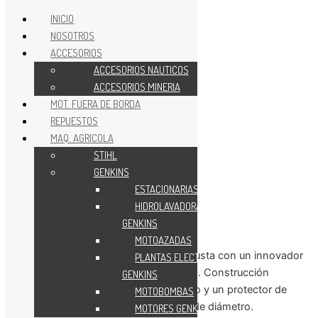
INICIO
NOSOTROS
Ir al contenido
ACCESORIOS
ACCESORIOS NAUTICOS
TRONZADORAS
ACCESORIOS MINERIA
MOT. FUERA DE BORDA
A GASOLINA
REPUESTOS
MAQ. AGRICOLA
STIHL
Peso:
9.6 kg
GENKINS
Cilindrada:
66.7 cm3
ESTACIONARIAS
Prof. máxima de corte:
125 mm
HIDROLAVADORAS
Diámetro del disco:
350 mm
GENKINS
Potencia:
4.4 hp / 3.2 kw
MOTOAZADAS
Tronzadora Stihl, compacta y robusta con un innovador
PLANTAS ELECTRICAS
sistema de filtro de aire tipo ciclón. Construcción
GENKINS
compacta con un óptimo equilibrio y un protector de
MOTOBOMBAS
disco de magnesio para 350mm de diámetro.
MOTORES GENKINS