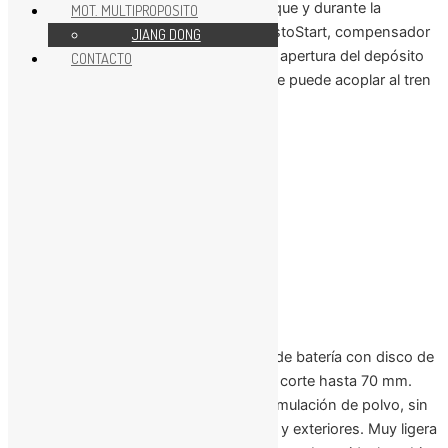
Vibraciones reducidas en el arranque y durante la
MOT. MULTIPROPOSITO
ejecución del trabajo. Sistema ElastoStart, compensador
JIANG DONG
y válvula de descompresión. Fácil apertura del depósito
CONTACTO
de combustible (tipo bayoneta). Se puede acoplar al tren
de guía FW 20.
A BATERIA
Voltaje:
36 v
Nivel sonoro LW:
103 dB
Prof. máxima de corte:
70 mm
Diámetro del disco:
230 mm
Tecnología de batería:
litio-ión
Peso:
3.9 kg
Pequeña y manejable tronzadora de batería con disco de
230 mm para una profundidad de corte hasta 70 mm.
Con conexión a agua, evita la acumulación de polvo, sin
cables, para trabajos en interiores y exteriores. Muy ligera