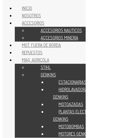
INICIO
NOSOTROS
Ir al contenido
ACCESORIOS
ACCESORIOS NAUTICOS
ACCESORIOS MINERIA
MOTORES MINERIA
MOT. FUERA DE BORDA
REPUESTOS
ACCESORIOS MINERIA
MAQ. AGRICOLA
STIHL
REPUESTOS MINERIA
GENKINS
ESTACIONARIAS
HIDROLAVADORAS
GENKINS
MOTOAZADAS
PLANTAS ELECTRICAS
GENKINS
MOTOBOMBAS
MOTORES GENKINS