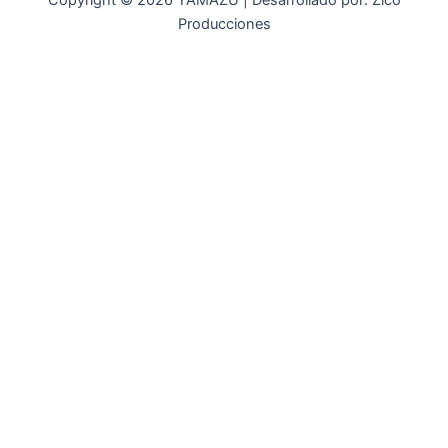
Copyright © 2026 YAMAZU | Desarrollado por: Zico
Producciones
INICIO
NOSOTROS
ACCESORIOS
ACCESORIOS NAUTICOS
ACCESORIOS MINERIA
MOT. FUERA DE BORDA
REPUESTOS
MAQ. AGRICOLA
STIHL
GENKINS
ESTACIONARIAS
HIDROLAVADORAS GENKINS
MOTOAZADAS
PLANTAS ELECTRICAS GENKINS
MOTOBOMBAS