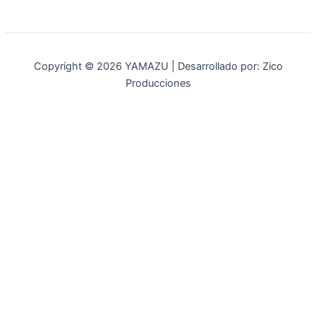
Copyright © 2026 YAMAZU | Desarrollado por: Zico
Producciones
INICIO
NOSOTROS
ACCESORIOS
ACCESORIOS NAUTICOS
ACCESORIOS MINERIA
MOT. FUERA DE BORDA
REPUESTOS
MAQ. AGRICOLA
STIHL
GENKINS
ESTACIONARIAS