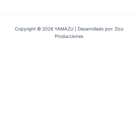
Copyright © 2026 YAMAZU | Desarrollado por: Zico
Producciones
INICIO
NOSOTROS
ACCESORIOS
ACCESORIOS NAUTICOS
ACCESORIOS MINERIA
MOT. FUERA DE BORDA
REPUESTOS
MAQ. AGRICOLA
STIHL
GENKINS
ESTACIONARIAS