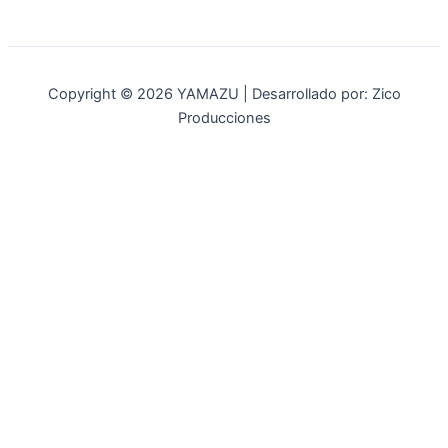
Copyright © 2026 YAMAZU | Desarrollado por: Zico
Producciones
INICIO
NOSOTROS
ACCESORIOS
ACCESORIOS NAUTICOS
ACCESORIOS MINERIA
MOT. FUERA DE BORDA
REPUESTOS
MAQ. AGRICOLA
STIHL
GENKINS
ESTACIONARIAS