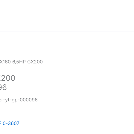
X160 6,5HP GX200
X200
96
ef-yt-gp-000096