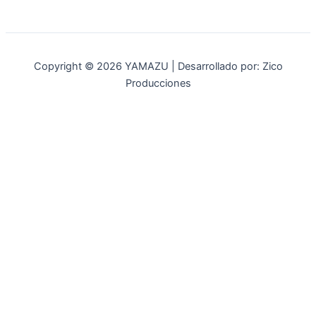
Copyright © 2026 YAMAZU | Desarrollado por: Zico
Producciones
INICIO
NOSOTROS
ACCESORIOS
ACCESORIOS NAUTICOS
ACCESORIOS MINERIA
MOT. FUERA DE BORDA
REPUESTOS
MAQ. AGRICOLA
STIHL
GENKINS
ESTACIONARIAS