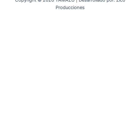
Copyright © 2026 YAMAZU | Desarrollado por: Zico
Producciones
INICIO
NOSOTROS
ACCESORIOS
ACCESORIOS NAUTICOS
ACCESORIOS MINERIA
MOT. FUERA DE BORDA
REPUESTOS
MAQ. AGRICOLA
STIHL
GENKINS
ESTACIONARIAS
HIDROLAVADORAS GENKINS
MOTOAZADAS
PLANTAS ELECTRICAS GENKINS
MOTOBOMBAS