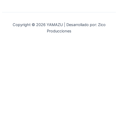
Copyright © 2026 YAMAZU | Desarrollado por: Zico
Producciones
INICIO
NOSOTROS
ACCESORIOS
ACCESORIOS NAUTICOS
ACCESORIOS MINERIA
MOT. FUERA DE BORDA
REPUESTOS
MAQ. AGRICOLA
STIHL
GENKINS
ESTACIONARIAS