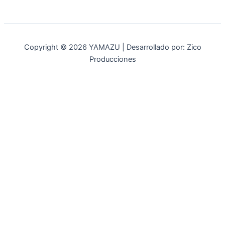
Copyright © 2026 YAMAZU | Desarrollado por: Zico
Producciones
INICIO
NOSOTROS
ACCESORIOS
ACCESORIOS NAUTICOS
ACCESORIOS MINERIA
MOT. FUERA DE BORDA
REPUESTOS
MAQ. AGRICOLA
STIHL
GENKINS
ESTACIONARIAS