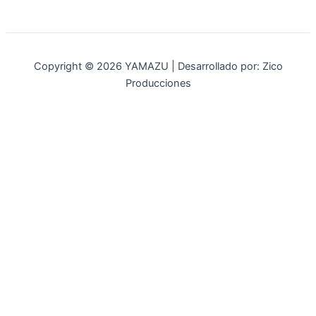
Copyright © 2026 YAMAZU | Desarrollado por: Zico
Producciones
INICIO
NOSOTROS
ACCESORIOS
ACCESORIOS NAUTICOS
ACCESORIOS MINERIA
MOT. FUERA DE BORDA
REPUESTOS
MAQ. AGRICOLA
STIHL
GENKINS
ESTACIONARIAS