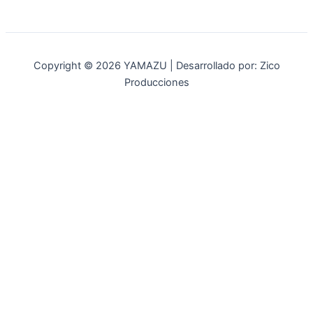
Copyright © 2026 YAMAZU | Desarrollado por: Zico
Producciones
INICIO
NOSOTROS
ACCESORIOS
ACCESORIOS NAUTICOS
ACCESORIOS MINERIA
MOT. FUERA DE BORDA
REPUESTOS
MAQ. AGRICOLA
STIHL
GENKINS
ESTACIONARIAS