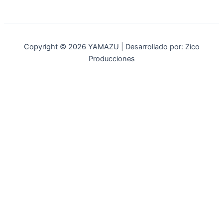
Copyright © 2026 YAMAZU | Desarrollado por: Zico
Producciones
INICIO
NOSOTROS
ACCESORIOS
ACCESORIOS NAUTICOS
ACCESORIOS MINERIA
MOT. FUERA DE BORDA
REPUESTOS
MAQ. AGRICOLA
STIHL
GENKINS
ESTACIONARIAS