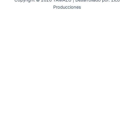
Copyright © 2026 YAMAZU | Desarrollado por: Zico
Producciones
INICIO
NOSOTROS
ACCESORIOS
ACCESORIOS NAUTICOS
ACCESORIOS MINERIA
MOT. FUERA DE BORDA
REPUESTOS
MAQ. AGRICOLA
STIHL
GENKINS
ESTACIONARIAS
HIDROLAVADORAS GENKINS
MOTOAZADAS
PLANTAS ELECTRICAS GENKINS
MOTOBOMBAS