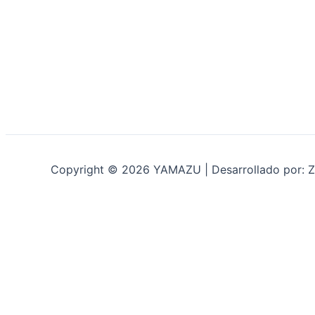
Copyright © 2026 YAMAZU | Desarrollado por: Z
INICIO
NOSOTROS
ACCESORIOS
ACCESORIOS NAUTICOS
ACCESORIOS MINERIA