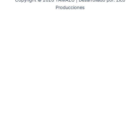
Copyright © 2026 YAMAZU | Desarrollado por: Zico
Producciones
INICIO
NOSOTROS
ACCESORIOS
ACCESORIOS NAUTICOS
ACCESORIOS MINERIA
MOT. FUERA DE BORDA
REPUESTOS
MAQ. AGRICOLA
STIHL
GENKINS
ESTACIONARIAS
HIDROLAVADORAS GENKINS
MOTOAZADAS
PLANTAS ELECTRICAS GENKINS
MOTOBOMBAS