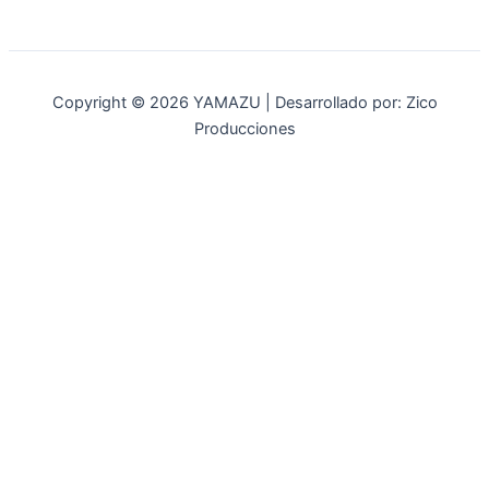
Copyright © 2026 YAMAZU | Desarrollado por: Zico
Producciones
INICIO
NOSOTROS
ACCESORIOS
ACCESORIOS NAUTICOS
ACCESORIOS MINERIA
MOT. FUERA DE BORDA
REPUESTOS
MAQ. AGRICOLA
STIHL
GENKINS
ESTACIONARIAS