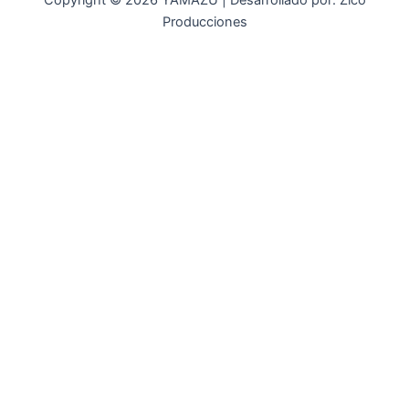
Copyright © 2026 YAMAZU | Desarrollado por: Zico
Producciones
INICIO
NOSOTROS
ACCESORIOS
ACCESORIOS NAUTICOS
ACCESORIOS MINERIA
MOT. FUERA DE BORDA
REPUESTOS
MAQ. AGRICOLA
STIHL
GENKINS
ESTACIONARIAS
HIDROLAVADORAS GENKINS
MOTOAZADAS
PLANTAS ELECTRICAS GENKINS
MOTOBOMBAS