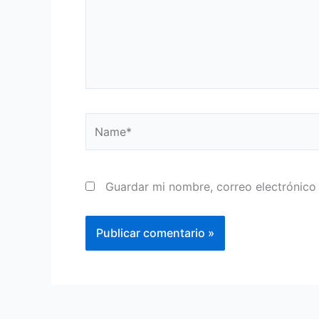
Name*
Guardar mi nombre, correo electrónico