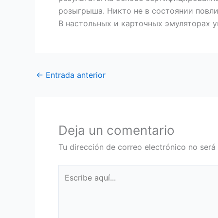
розыгрыша. Никто не в состоянии повли
В настольных и карточных эмуляторах 
←
Entrada anterior
Deja un comentario
Tu dirección de correo electrónico no será
Escribe
aquí...