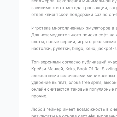
вейджеров, накопления минимальной су
зависимости от метода транзакции, за
отдел клиентской поддержки cazino on-l
Игротека многолинейных эмуляторов в 
Для незамедлительного поиска софт на 
слоты, новые версии, игры с реальными
настолки, рулетки, bingo, кено, jackpot-sl
Топ-версиями согласно публикаций учас
Крейзи Манкей, Keks, Book Of Ra, Sizzl
адекватными величинами минимальных и
удвоение выплат, блока free spins, выс
онлайн считаются таковые популярные пр
прочие.
Любой геймер имеет возможность в оч
результаты на основе сертифицированн