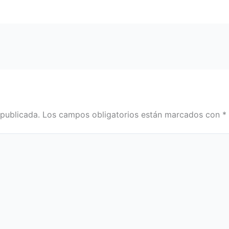
 publicada.
Los campos obligatorios están marcados con
*