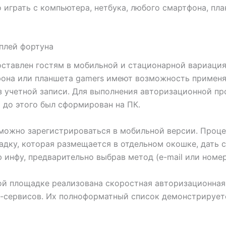
играть с компьютера, нетбука, любого смартфона, план
 плей фортуна
ставлен гостям в мобильной и стационарной вариациях
ефона или планшета gamers имеют возможность применя
 учетной записи. Для выполнения авторизационной пр
 до этого был сформирован на ПК.
 можно зарегистрироваться в мобильной версии. Процед
дку, которая размещается в отдельном окошке, дать с
инфу, предварительно выбрав метод (e-mail или номер
ой площадке реализована скоростная авторизационная
н-сервисов. Их полноформатный список демонстрирует