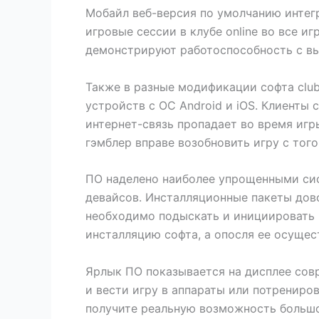
Мобайл веб-версия по умолчанию интегр
игровые сессии в клубе online во все и
демонстрируют работоспособность с в
Также в разные модификации софта club
устройств с ОС Android и iOS. Клиенты
интернет-связь пропадает во время игр
гэмблер вправе возобновить игру с того
ПО наделено наиболее упрощенными сис
девайсов. Инсталляционные пакеты дово
необходимо подыскать и инициировать (н
инсталляцию софта, а опосля ее осущес
Ярлык ПО показывается на дисплее сов
и вести игру в аппараты или потрениро
получите реальную возможность больш