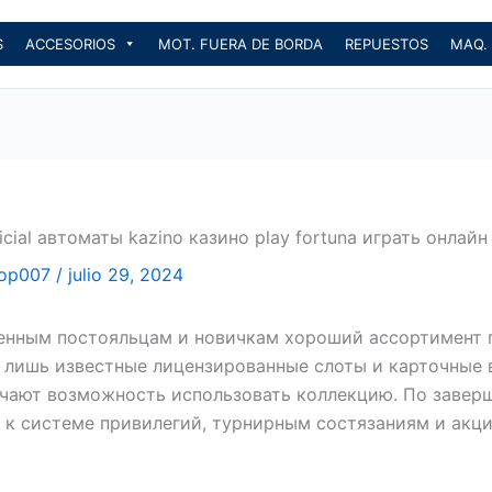
S
ACCESORIOS
MOT. FUERA DE BORDA
REPUESTOS
MAQ.
cial автоматы kazino казино play fortuna играть онлайн
iop007
/
julio 29, 2024
енным постояльцам и новичкам хороший ассортимент 
 лишь известные лицензированные слоты и карточные 
учают возможность использовать коллекцию. По заверш
ь к системе привилегий, турнирным состязаниям и ак