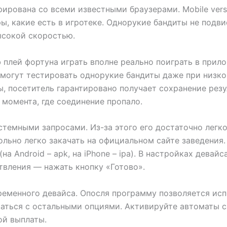
ирована со всеми известными браузерами. Mobile vers
гры, какие есть в игротеке. Однорукие бандиты не подв
ысокой скоростью.
 плей фортуна играть вполне реально поиграть в прило
 смогут тестировать однорукие бандиты даже при низк
ы, посетитель гарантировано получает сохранение резу
 момента, где соединение пропало.
темными запросами. Из-за этого его достаточно легко
льно легко закачать на официальном сайте заведения.
а Android – apk, на iPhone – ipa). В настройках девай
твления — нажать кнопку «Готово».
ременного девайса. Опосля программу позволяется исп
ваться с остальными опциями. Активируйте автоматы c
ой выплаты.