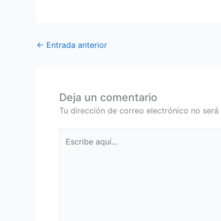
←
Entrada anterior
Deja un comentario
Tu dirección de correo electrónico no será
Escribe
aquí...