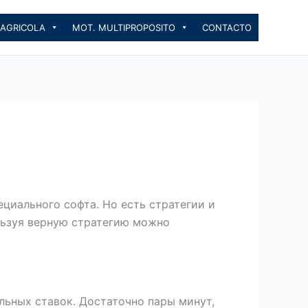
 AGRICOLA
MOT. MULTIPROPOSITO
CONTACTO
ециального софта. Но есть стратегии и
ользуя верную стратегию можно
льных ставок. Достаточно пары минут,