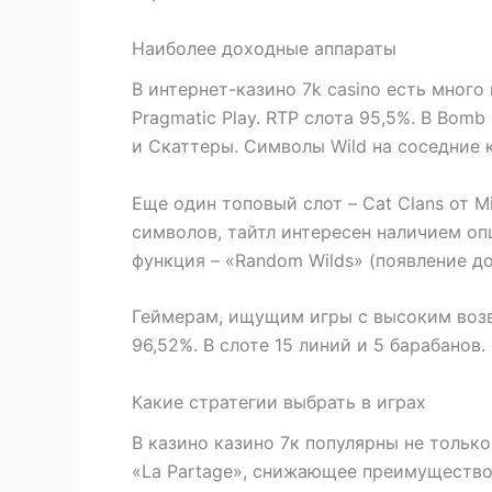
Наиболее доходные аппараты
В интернет-казино 7k casino есть мног
Pragmatic Play. RTP слота 95,5%. В Bomb
и Скаттеры. Символы Wild на соседние 
Еще один топовый слот – Cat Clans от M
символов, тайтл интересен наличием оп
функция – «Random Wilds» (появление д
Геймерам, ищущим игры с высоким возвра
96,52%. В слоте 15 линий и 5 барабанов
Какие стратегии выбрать в играх
В казино казино 7к популярны не только
«La Partage», снижающее преимущество к