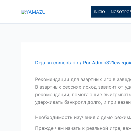
Ir
YAMAZU
al
INICIO
NOSOTRO
contenido
Deja un comentario
/ Por
Admin321eweqo
Рекомендации для азартных игр в завед
В азартных сессиях исход зависит от у
рекомендации, помогающие выигрывать
удерживать банкролл долго, и при везен
Необходимость изучения с демо режим
Прежде чем начать к реальной игре, ва