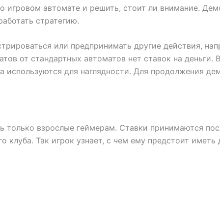
 о игровом автомате и решить, стоит ли внимание. Де
работать стратегию.
стрироваться или предпринимать другие действия, нап
атов от стандартных автоматов нет ставок на деньги.
 а используются для наглядности. Для продолжения дем
ать только взрослые геймерам. Ставки принимаются по
о клуба. Так игрок узнает, с чем ему предстоит иметь