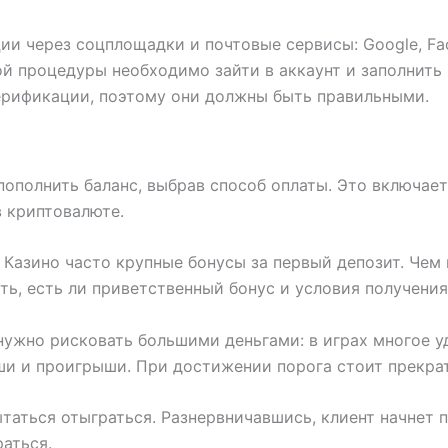
и через соцплощадки и почтовые сервисы: Google, Fac
ой процедуры необходимо зайти в аккаунт и заполнить 
ерификации, поэтому они должны быть правильными.
ополнить баланс, выбрав способ оплаты. Это включает
 криптовалюте.
Казино часто крупные бонусы за первый депозит. Чем
ть, есть ли приветственный бонус и условия получения
нужно рисковать большими деньгами: в играх многое уд
ши и проигрыши. При достижении порога стоит прекрат
ытаться отыграться. Разнервничавшись, клиент начнет 
раться.