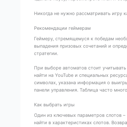
Никогда не нужно рассматривать игру ка
Рекомендации геймерам
Геймеру, стремящемуся к победам необх
выпадения призовых сочетаний и опред
стратегии.
При выборе автоматов стоит учитывать
найти на YouTube и специальных ресурс
символах, указана информация о выигры
панели управления. Таблица часто мног
Как выбрать игры
Один из ключевых параметров слотов – 
найти в характеристиках слотов. Возвр