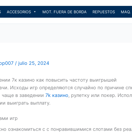
S
ACCESORIOS
MOT. FUERA DE BORDA
REPUESTOS
MAQ.
iop007
/
julio 25, 2024
ении 7к казино как повысить частоту выигрышей
дачи. Исходы игр определяются случайно по причине сп
 чаще в заведении
7k казино
, рулетку или покер. Исп
ии выиграть выплату.
ами игр
жно ознакомиться с с понравившимися слотами без реа