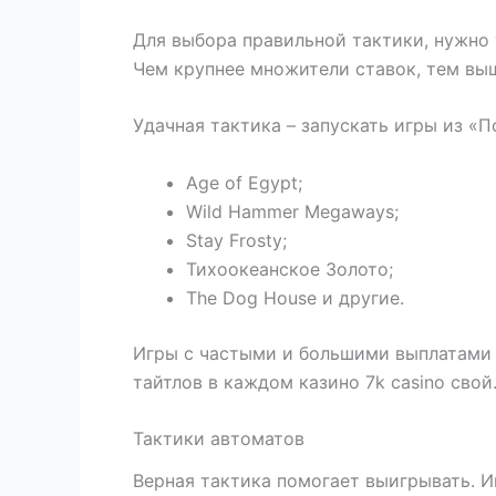
Для выбора правильной тактики, нужно 
Чем крупнее множители ставок, тем выш
Удачная тактика – запускать игры из «П
Age of Egypt;
Wild Hammer Megaways;
Stay Frosty;
Тихоокеанское Золото;
The Dog House и другие.
Игры с частыми и большими выплатами 
тайтлов в каждом казино 7k casino свой
Тактики автоматов
Верная тактика помогает выигрывать. 