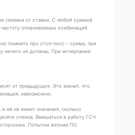
е связана от ставки. С любой суммой
ть частоту оплачиваемых комбинаций.
но помнить про стоп-лосс – сумму, при
му ничего не должны. При исчерпании
исят от предыдущих. Это значит, что
бинация, невозможно.
 и ей не имеет значения, сколько
десяти спинов. Вмешаться в работу ГСЧ
осторонних. Попытки взлома ПО