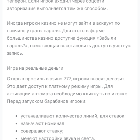
телефон. Если игрок входил через соцсети,
авторизация выполняется тем же способом.
Иногда игроки казино не могут зайти в аккаунт по
причине утраты пароля. Для этого в форме
большинства казино доступна функция «Забыли
пароль?», помогающая восстановить доступ в учетную
запись.
Игра на реальные деньги
Открыв профиль в азино 777, игроки вносят депозит.
Это дает доступ к платному режиму игры. Для
активации автомата необходимо кликнуть по иконке.
Перед запуском барабанов игроки:
устанавливают количество линий, для ставок;
назначают номинал;
совершают ставку;
меняют настройки звука и света.