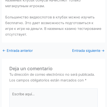
наземных клубах бонусы начисляют только
мегакрупным игрокам.
Большинство видеослотов в клубах можно изучить
бесплатно. Это дает возможность подготовиться к
игре к игре на деньги. В наземных казино тестирование
отсутствует.
←
Entrada anterior
Entrada siguiente
→
Deja un comentario
Tu dirección de correo electrónico no será publicada.
Los campos obligatorios están marcados con
*
Escribe
aquí...