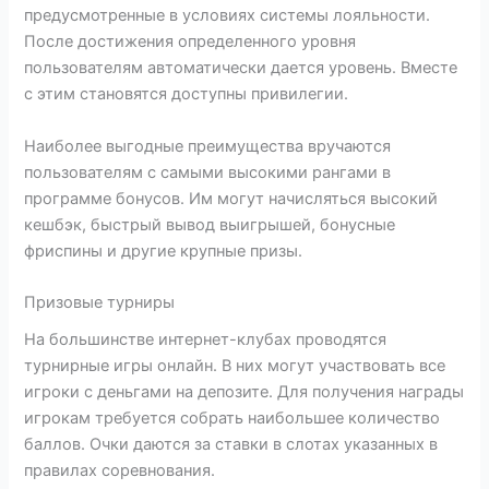
предусмотренные в условиях системы лояльности.
После достижения определенного уровня
пользователям автоматически дается уровень. Вместе
с этим становятся доступны привилегии.
Наиболее выгодные преимущества вручаются
пользователям с самыми высокими рангами в
программе бонусов. Им могут начисляться высокий
кешбэк, быстрый вывод выигрышей, бонусные
фриспины и другие крупные призы.
Призовые турниры
На большинстве интернет-клубах проводятся
турнирные игры онлайн. В них могут участвовать все
игроки с деньгами на депозите. Для получения награды
игрокам требуется собрать наибольшее количество
баллов. Очки даются за ставки в слотах указанных в
правилах соревнования.