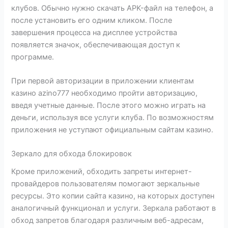
клубов. Обычно нужно скачать APK-файл на телефон, а
после установить его одним кликом. После
завершения процесса на дисплее устройства
появляется значок, обеспечивающая доступ к
программе.
При первой авторизации в приложении клиентам
казино azino777 необходимо пройти авторизацию,
введя учетные данные. После этого можно играть на
деньги, используя все услуги клуба. По возможностям
приложения не уступают официальным сайтам казино.
Зеркало для обхода блокировок
Кроме приложений, обходить запреты интернет-
провайдеров пользователям помогают зеркальные
ресурсы. Это копии сайта казино, на которых доступен
аналогичный функционал и услуги. Зеркала работают в
обход запретов благодаря различным веб-адресам,