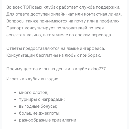
Во всех ТОПовых клубах работает служба поддержки.
Для ответа доступен онлайн-чат или контактная линия.
Вопросы также принимаются на почту или в профилях.
Саппорт консультирует пользователей по всем
аспектам казино, в том числе по срокам перевода.
Ответы предоставляются на языке интерфейса.
Консультации бесплатны на любых приборах.
Преимущества игры на деньги в клубе azino777
Играть в клубах выгодно:
много слотов;
турниры с наградами;
выгодные бонусы;
большие джекпоты;
разнообразные привилегии