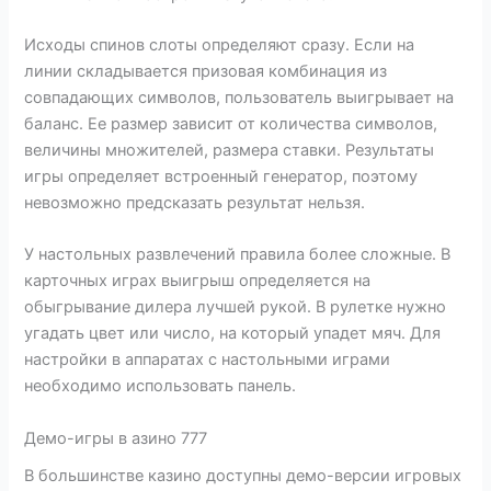
Исходы спинов слоты определяют сразу. Если на
линии складывается призовая комбинация из
совпадающих символов, пользователь выигрывает на
баланс. Ее размер зависит от количества символов,
величины множителей, размера ставки. Результаты
игры определяет встроенный генератор, поэтому
невозможно предсказать результат нельзя.
У настольных развлечений правила более сложные. В
карточных играх выигрыш определяется на
обыгрывание дилера лучшей рукой. В рулетке нужно
угадать цвет или число, на который упадет мяч. Для
настройки в аппаратах с настольными играми
необходимо использовать панель.
Демо-игры в азино 777
В большинстве казино доступны демо-версии игровых