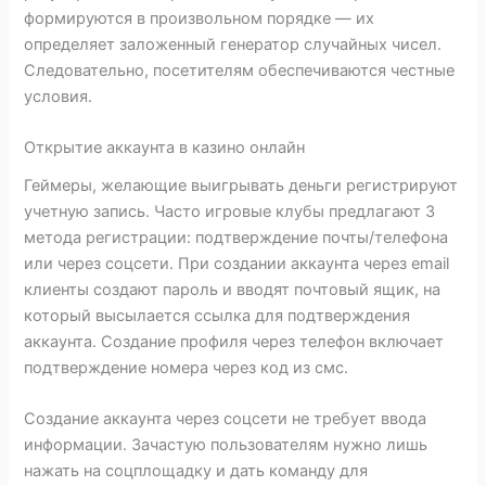
формируются в произвольном порядке — их
определяет заложенный генератор случайных чисел.
Следовательно, посетителям обеспечиваются честные
условия.
Открытие аккаунта в казино онлайн
Геймеры, желающие выигрывать деньги регистрируют
учетную запись. Часто игровые клубы предлагают 3
метода регистрации: подтверждение почты/телефона
или через соцсети. При создании аккаунта через email
клиенты создают пароль и вводят почтовый ящик, на
который высылается ссылка для подтверждения
аккаунта. Создание профиля через телефон включает
подтверждение номера через код из смс.
Создание аккаунта через соцсети не требует ввода
информации. Зачастую пользователям нужно лишь
нажать на соцплощадку и дать команду для