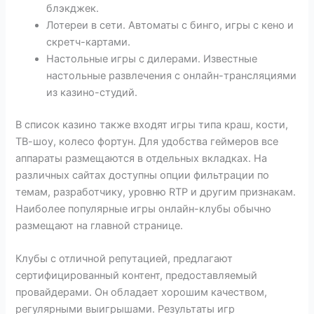
блэкджек.
Лотереи в сети. Автоматы с бинго, игры с кено и
скретч-картами.
Настольные игры с дилерами. Известные
настольные развлечения с онлайн-трансляциями
из казино-студий.
В список казино также входят игры типа краш, кости,
ТВ-шоу, колесо фортун. Для удобства геймеров все
аппараты размещаются в отдельных вкладках. На
различных сайтах доступны опции фильтрации по
темам, разработчику, уровню RTP и другим признакам.
Наиболее популярные игры онлайн-клубы обычно
размещают на главной странице.
Клубы с отличной репутацией, предлагают
сертифицированный контент, предоставляемый
провайдерами. Он обладает хорошим качеством,
регулярными выигрышами. Результаты игр