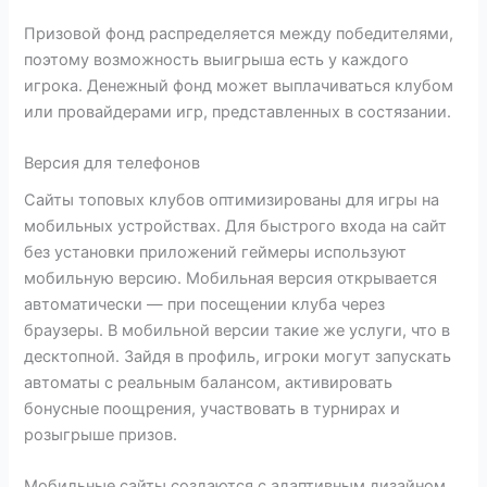
Призовой фонд распределяется между победителями,
поэтому возможность выигрыша есть у каждого
игрока. Денежный фонд может выплачиваться клубом
или провайдерами игр, представленных в состязании.
Версия для телефонов
Сайты топовых клубов оптимизированы для игры на
мобильных устройствах. Для быстрого входа на сайт
без установки приложений геймеры используют
мобильную версию. Мобильная версия открывается
автоматически — при посещении клуба через
браузеры. В мобильной версии такие же услуги, что в
десктопной. Зайдя в профиль, игроки могут запускать
автоматы с реальным балансом, активировать
бонусные поощрения, участвовать в турнирах и
розыгрыше призов.
Мобильные сайты создаются с адаптивным дизайном,