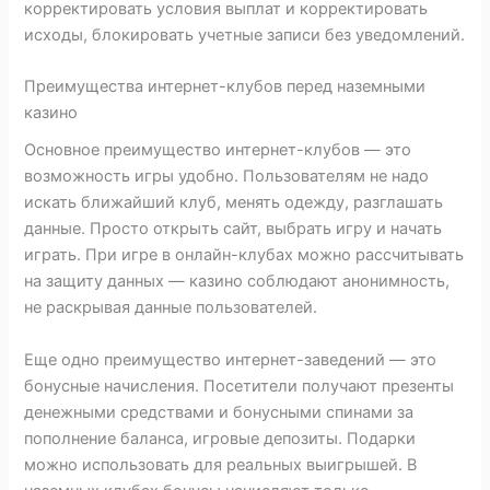
корректировать условия выплат и корректировать
исходы, блокировать учетные записи без уведомлений.
Преимущества интернет-клубов перед наземными
казино
Основное преимущество интернет-клубов — это
возможность игры удобно. Пользователям не надо
искать ближайший клуб, менять одежду, разглашать
данные. Просто открыть сайт, выбрать игру и начать
играть. При игре в онлайн-клубах можно рассчитывать
на защиту данных — казино соблюдают анонимность,
не раскрывая данные пользователей.
Еще одно преимущество интернет-заведений — это
бонусные начисления. Посетители получают презенты
денежными средствами и бонусными спинами за
пополнение баланса, игровые депозиты. Подарки
можно использовать для реальных выигрышей. В