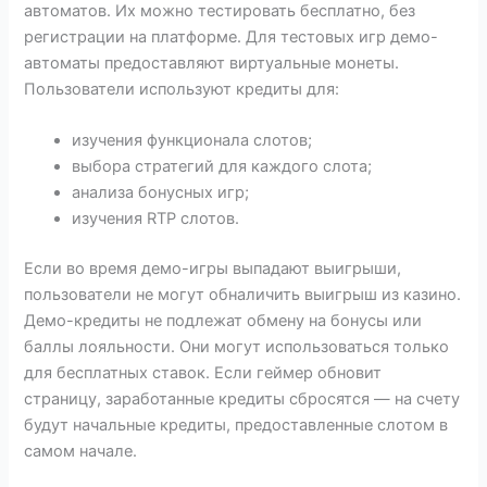
автоматов. Их можно тестировать бесплатно, без
регистрации на платформе. Для тестовых игр демо-
автоматы предоставляют виртуальные монеты.
Пользователи используют кредиты для:
изучения функционала слотов;
выбора стратегий для каждого слота;
анализа бонусных игр;
изучения RTP слотов.
Если во время демо-игры выпадают выигрыши,
пользователи не могут обналичить выигрыш из казино.
Демо-кредиты не подлежат обмену на бонусы или
баллы лояльности. Они могут использоваться только
для бесплатных ставок. Если геймер обновит
страницу, заработанные кредиты сбросятся — на счету
будут начальные кредиты, предоставленные слотом в
самом начале.