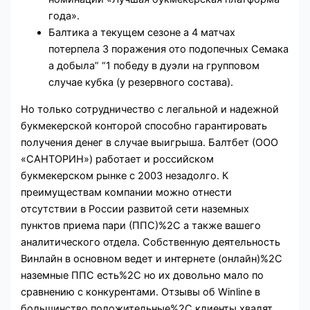
года».
Балтика а текущем сезоне а 4 матчах
потерпела 3 поражения ото подопечных Семака
а добыла” “1 победу в дуэли на групповом
случае кубка (у резервного состава).
Но только сотрудничество с легальной и надежной
букмекерской конторой способно гарантировать
получения денег в случае выигрыша. Балтбет (ООО
«САНТОРИН») работает и российском
букмекерском рынке с 2003 незадолго. К
преимуществам компании можно отнести
отсутствии в России развитой сети наземных
пунктов приема пари (ППС)%2C а также вашего
аналитического отдела. Собственную деятельность
Винлайн в основном ведет и интернете (онлайн)%2C
наземные ППС есть%2C но их довольно мало по
сравнению с конкурентами. Отзывы об Winline в
большинство положительные%2C клиенты хвалят