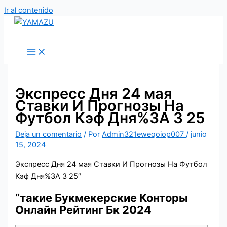
Ir al contenido
YAMAZU
Экспресс Дня 24 мая
Ставки И Прогнозы На
Футбол Кэф Дня%3A 3 25
Deja un comentario
/ Por
Admin321eweqoiop007
/
junio
15, 2024
Экспресс Дня 24 мая Ставки И Прогнозы На Футбол
Кэф Дня%3A 3 25″
“такие Букмекерские Конторы
Онлайн Рейтинг Бк 2024