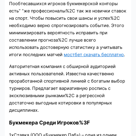
Пообтесавшихся игроков букмекерской конторы
есть” “же профессионалы%2C так же новички ставок
на спорт. Чтобы повысить свои шансы и успех%2C
необходимо верно спрогнозировать событие. Этого
минимизировать вероятность исправить при
составлении прогноза%2C лучше всего
использовать достоверную статистику а учитывать
итоги последних матчей
мостбет скачать бесплатно
.
Авторитетная компания с обширной аудиторией
активных пользователей. Известна качественно
проработанной спортивной линией с богатым выбор
турниров. Предлагает вариативную роспись с
эксклюзивными рынками%2C а регрессной
достаточно выгодные котировки в популярных
дисциплинах.
Букмекера Среди Игроков%3F
1хСтавка (ООО «Букмекер Паб») – одна из одним