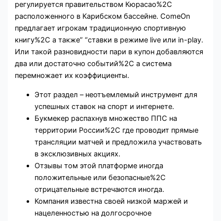
регулируется правительством Кюрасао%2C
расположенного в Карибском бассейне. ComeOn
предлагает игрокам традиционную спортивную
книгу%2C а также” “ставки в режиме live или in-play.
Или такой разновидности пари в купон добавляются
два или достаточно событий%2C а система
перемножает их коэффициенты.
Этот раздел – неотъемлемый инструмент для
успешных ставок на спорт и интернете.
Букмекер распахнув множество ППС на
территории России%2C где проводит прямые
трансляции матчей и предложила участвовать
в эксклюзивных акциях.
Отзывы том этой платформе иногда
положительные или безопасные%2C
отрицательные встречаются иногда.
Компания известна своей низкой маржей и
нацеленностью на долгосрочное