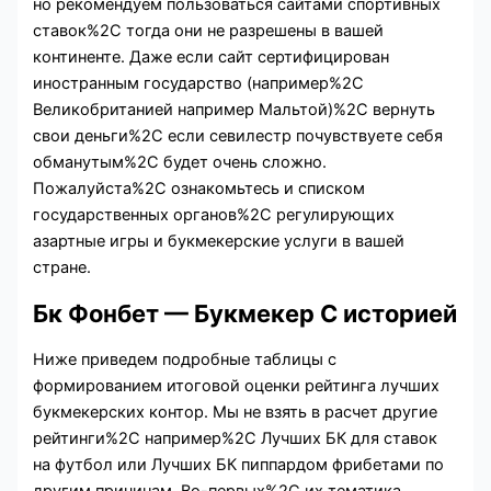
но рекомендуем пользоваться сайтами спортивных
ставок%2C тогда они не разрешены в вашей
континенте. Даже если сайт сертифицирован
иностранным государство (например%2C
Великобританией например Мальтой)%2C вернуть
свои деньги%2C если севилестр почувствуете себя
обманутым%2C будет очень сложно.
Пожалуйста%2C ознакомьтесь и списком
государственных органов%2C регулирующих
азартные игры и букмекерские услуги в вашей
стране.
Бк Фонбет — Букмекер С историей
Ниже приведем подробные таблицы с
формированием итоговой оценки рейтинга лучших
букмекерских контор. Мы не взять в расчет другие
рейтинги%2C например%2C Лучших БК для ставок
на футбол или Лучших БК пиппардом фрибетами по
другим причинам. Во-первых%2C их тематика