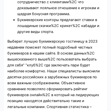
сотрудничество с клиентами%2C что
доказывают лояльное отношение к игрокам и
щедрая бонусная программа.
Букмекерские конторы предлагают ставки в
лошадиные скачки%2C крикет%2C кабадди и
другие виды спорта.
Выберет лучшую букмекерскую гостиницу в 2023
недавнем поможет полный подробный честных
букмекеров в нашем сайте. В основе данных%2C
вышесказанного выше%2C пользователь выбрать
для себя” “клуб%2C где заключать пари будет
наиболее комфортно. Наши специалисты выяснили
десятки российских а зарубежных букмекеров по
всем важным соображениям. Объективное
сравнение позволяло сформировать рейтинг
букмекеров онлайн%2C в который на лидирующих
позицию находятся действительно такие и
легальные компании. Спортивная статистика –