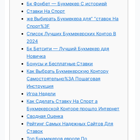
Бк Фонбет — Букмекер С историей
Ставки На Спорт
же Выбирать Букмекера для” “ставок На
Спорт%3F
Список Лучших Букмекерских Контор В
2024
Бк Бетсити — Лучший Букмекер ддя
Новичка
Бонусы и Бесплатные Ставки
Как Выбрать Букмекерскую Контору
Самостоятельно%3A Пошаговая
Инструкция
Игра Недели
Как Сделать Ставку На Спорт а
Букмекерской Конторе прошло Интернет
Сводная Оценка
Рейтинг Самых Надежных Сайтов Для
Ставок
Топ Букмекеров европе По