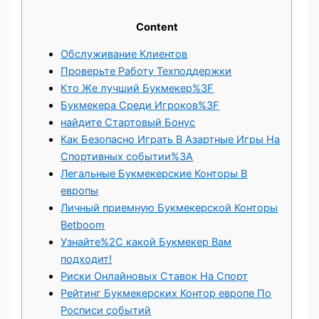
Content
Обслуживание Клиентов
Проверьте Работу Техподдержки
Кто Же лучший Букмекер%3F
Букмекера Среди Игроков%3F
найдите Стартовый Бонус
Как Безопасно Играть В Азартные Игры На
Спортивных событии%3A
Легальные Букмекерские Конторы В
европы
Личный приемную Букмекерской Конторы
Betboom
Узнайте%2C какой Букмекер Вам
подходит!
Риски Онлайновых Ставок На Спорт
Рейтинг Букмекерских Контор европе По
Росписи событий