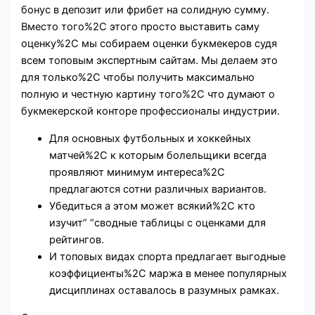
бонус в депозит или фрибет на солидную сумму.
Вместо того%2C этого просто выставить саму
оценку%2C мы собираем оценки букмекеров судя
всем топовым экспертным сайтам. Мы делаем это
для только%2C чтобы получить максимально
полную и честную картину того%2C что думают о
букмекерской конторе профессионалы индустрии.
Для основных футбольных и хоккейных
матчей%2C к которым болельщики всегда
проявляют минимум интереса%2C
предлагаются сотни различных вариантов.
Убедиться а этом может всякий%2C кто
изучит” “сводные таблицы с оценками для
рейтингов.
И топовых видах спорта предлагает выгодные
коэффициенты%2C маржа в менее популярных
дисциплинах оставалось в разумных рамках.