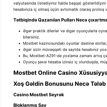
valyutasında (istədiyiniz halda başqa) göstərildiyi
hesabınıza iç olmaq üçün avtomatik olaraq proloq v
Tətbiqində Qazanılan Pulları Necə çıxartm
Əgər praktik dilerlər və digər oyunçularla oy
bilərsiniz.
Mostbet kazinosundakı oyunlar dəstinə slotlar, i
Əgər sizin müvəqqəti də sаytdа hеsаbınız yо
Bu, Mostbet-AZ91-də yoxlama zamanı artıq çətin
Oyunçu şəxsi hesaba izinsiz iç olunduqda, müşt
Mostbet Online Casino Xüsusiyyə
Xoş Gəldin Bonusunu Necə Tələb
Casino Mostbet Seyrək
Bloklanmış Say