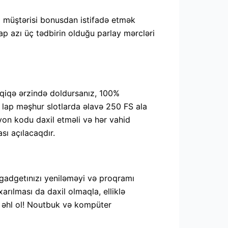
d müştərisi bonusdan istifadə etmək
ap azı üç tədbirin olduğu parlay mərcləri
əqiqə ərzində doldursanız, 100%
ap məşhur slotlarda əlavə 250 FS ala
on kodu daxil etməli və hər vahid
sı açılacaqdır.
 gadgetınızı yeniləməyi və proqramı
rılması da daxil olmaqla, elliklə
 əhl ol! Noutbuk və kompüter