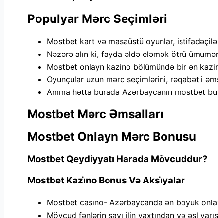
Populyar Mərc Seçimləri
Mostbet kart və masaüstü oyunlar, istifadəçilər
Nəzərə alın ki, fayda əldə eləmək ötrü ümumən
Mostbet onlayn kazino bölümündə bir ən kazin
Oyunçular uzun mərc seçimlərini, rəqabətli əmsal
Amma hətta burada Azərbaycanın mostbet bukme
Mostbet Mərc Əmsalları
Mostbet Onlayn Mərc Bonusu
Mostbet Qeydiyyatı Harada Mövcuddur?
Mostbet Kazi̇no Bonus Və Aksi̇yalar
Мostbet casino- Azərbaycanda ən böyük onlayn
Mövcud fənlərin sayı ilin vaxtından və əsl yarış