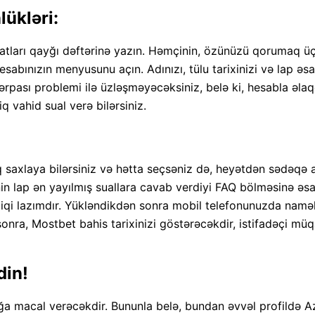
ükləri:
matları qayğı dəftərinə yazın. Həmçinin, özünüzü qorumaq üç
abınızın menyusunu açın. Adınızı, tülu tarixinizi və lap əsa
ərpası problemi ilə üzləşməyəcəksiniz, belə ki, hesabla əlaq
q vahid sual verə bilərsiniz.
q saxlaya bilərsiniz və hətta seçsəniz də, heyətdən sədəqə al
nin lap ən yayılmış suallara cavab verdiyi FAQ bölməsinə əsas
iqi lazımdır. Yükləndikdən sonra mobil telefonunuzda nam
sonra, Mostbet bahis tarixinizi göstərəcəkdir, istifadəçi mü
din!
ğa macal verəcəkdir. Bununla belə, bundan əvvəl profildə 