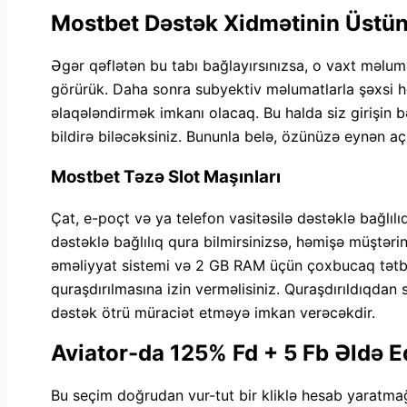
Mostbet Dəstək Xidmətinin Üstünl
Əgər qəflətən bu tabı bağlayırsınızsa, o vaxt məlu
görürük. Daha sonra subyektiv məlumatlarla şəxsi hes
əlaqələndirmək imkanı olacaq. Bu halda siz girişin b
bildirə biləcəksiniz. Bununla belə, özünüzə eynən açi
Mostbet Təzə Slot Maşınları
Çat, e-poçt və ya telefon vasitəsilə dəstəklə bağlılı
dəstəklə bağlılıq qura bilmirsinizsə, həmişə müştəri
əməliyyat sistemi və 2 GB RAM üçün çoxbucaq tətb
quraşdırılmasına izin verməlisiniz. Quraşdırıldıqdan 
dəstək ötrü müraciət etməyə imkan verəcəkdir.
Aviator-da 125% Fd + 5 Fb Əldə E
Bu seçim doğrudan vur-tut bir kliklə hesab yaratma