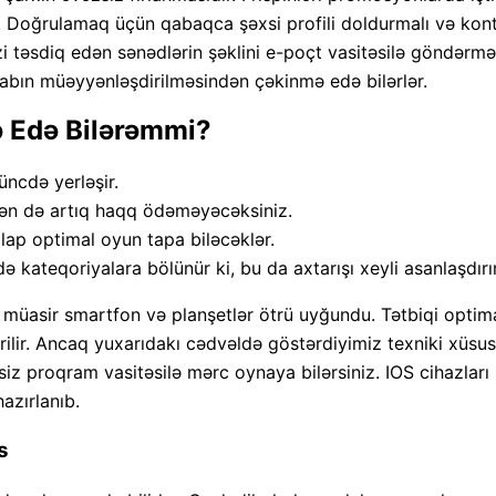
r. Doğrulamaq üçün qabaqca şəxsi profili doldurmalı və konta
i təsdiq edən sənədlərin şəklini e-poçt vasitəsilə göndərməl
sabın müəyyənləşdirilməsindən çəkinmə edə bilərlər.
 Edə Bilərəmmi?
ncdə yerləşir.
ən də artıq haqq ödəməyəcəksiniz.
lap optimal oyun tapa biləcəklər.
 kateqoriyalara bölünür ki, bu da axtarışı xeyli asanlaşdırır
n müasir smartfon və planşetlər ötrü uyğundu. Tətbiqi opti
erilir. Ancaq yuxarıdakı cədvəldə göstərdiyimiz texniki xüs
 siz proqram vasitəsilə mərc oynaya bilərsiniz. IOS cihazlar
hazırlanıb.
s