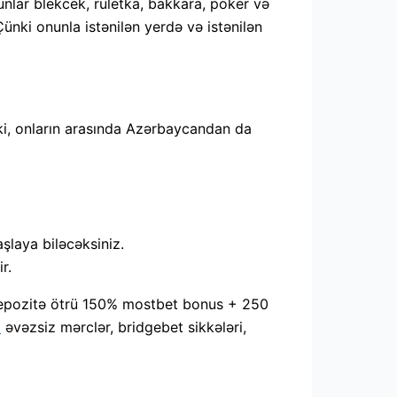
nlar blekcek, ruletka, bakkara, poker və
Çünki onunla istənilən yerdə və istənilən
 ki, onların arasında Azərbaycandan da
şlaya biləcəksiniz.
r.
i depozitə ötrü 150% mostbet bonus + 250
a
əvəzsiz mərclər, bridgebet sikkələri,