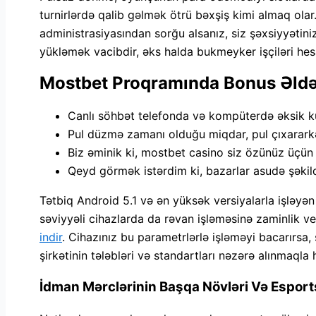
turnirlərdə qalib gəlmək ötrü bəxşiş kimi almaq ola
administrasiyasından sorğu alsanız, siz şəxsiyyətiniz
yükləmək vacibdir, əks halda bukmeyker işçiləri he
Mostbet Proqramında Bonus Əldə
Canlı söhbət telefonda və kompüterdə əksik kü
Pul düzmə zamanı olduğu miqdar, pul çıxarark
Biz əminik ki, mostbet casino siz özünüz üçün 
Qeyd görmək istərdim ki, bazarlar asudə şəkildə
Tətbiq Android 5.1 və ən yüksək versiyalarla işləyə
səviyyəli cihazlarda da rəvan işləməsinə zaminlik v
indir
. Cihazınız bu parametrlərlə işləməyi bacarırsa,
şirkətinin tələbləri və standartları nəzərə alınmaqla 
İdman Mərclərinin Başqa Növləri Və Esport