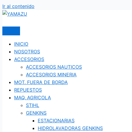
Ir al contenido
YAMAZU
INICIO
NOSOTROS
ACCESORIOS
ACCESORIOS NAUTICOS
ACCESORIOS MINERIA
MOT. FUERA DE BORDA
REPUESTOS
MAQ. AGRICOLA
STIHL
GENKINS
ESTACIONARIAS
HIDROLAVADORAS GENKINS