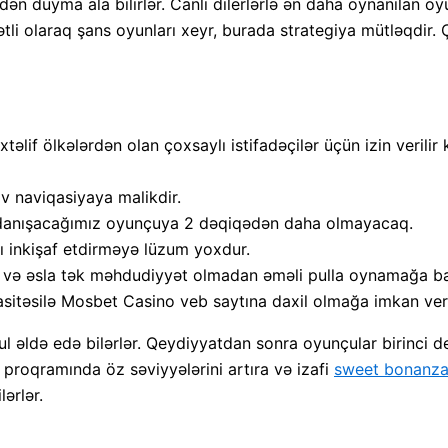
 duyma ala bilirlər. Canlı dilerlərlə ən daha oynanılan oyu
yətli olaraq şans oyunları xeyr, burada strategiya mütləqdir. 
lif ölkələrdən olan çoxsaylı istifadəçilər üçün izin verilir
iv naviqasiyaya malikdir.
lı danışacağımız oyunçuya 2 dəqiqədən daha olmayacaq.
 inkişaf etdirməyə lüzum yoxdur.
niz və əsla tək məhdudiyyət olmadan əməli pulla oynamağa ba
itəsilə Mosbet Casino veb saytına daxil olmağa imkan veri
 pul əldə edə bilərlər. Qeydiyyatdan sonra oyunçular birinc
ıq proqramında öz səviyyələrini artıra və izafi
sweet bonanz
ərlər.