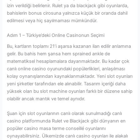
izin verildiği belirlenir. Rulet ya da blackjack gibi oyunlarda,
bahislerin bonus cirosuna yalnızca küçük bir oranda dahil
edilmesi veya hiç sayılmaması mümkündür.
Adım 1 – Türkiye’deki Online Casinonun Seçimi
Bu, kartların toplamı 21’i aşarsa kazanan ilan edilir anlamına
gelir. Bu bahis hem şansa hem sprained ankle de
matematiksel hesaplamalara dayanmaktadır. Bu kadar çok
canlı online casino oyunundaki popülerlikleri, anlaşılması
kolay oynanışlarından kaynaklanmaktadır. Yeni slot oyunları
yeni şirketler tarafından ele alınabilir. Tasarım içeriği daha
yüksek olan bu slot machine oyunları farklı bir düzene sahip
olabilir ancak mantık ve temel aynıdır.
Şuan için slot oyunlarının canlı olarak sunulmadığı canlı
casino platformunda Rulet ve Blackjack gibi dünyanın en
popüler casino masa terme conseillé oyunlarını
oynayabilirsiniz. Ülkemizde canlı casino oyunları ile alakalı