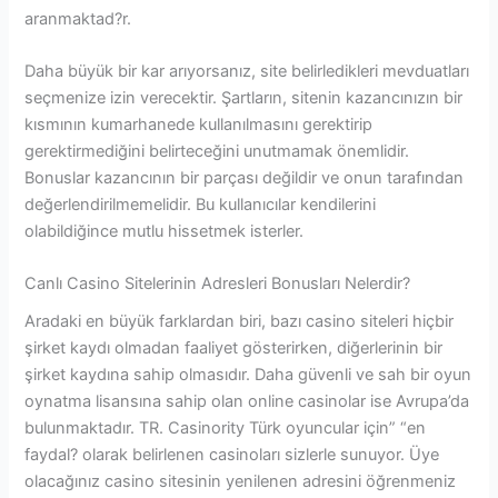
aranmaktad?r.
Daha büyük bir kar arıyorsanız, site belirledikleri mevduatları
seçmenize izin verecektir. Şartların, sitenin kazancınızın bir
kısmının kumarhanede kullanılmasını gerektirip
gerektirmediğini belirteceğini unutmamak önemlidir.
Bonuslar kazancının bir parçası değildir ve onun tarafından
değerlendirilmemelidir. Bu kullanıcılar kendilerini
olabildiğince mutlu hissetmek isterler.
Canlı Casino Sitelerinin Adresleri Bonusları Nelerdir?
Aradaki en büyük farklardan biri, bazı casino siteleri hiçbir
şirket kaydı olmadan faaliyet gösterirken, diğerlerinin bir
şirket kaydına sahip olmasıdır. Daha güvenli ve sah bir oyun
oynatma lisansına sahip olan online casinolar ise Avrupa’da
bulunmaktadır. TR. Casinority Türk oyuncular için” “en
faydal? olarak belirlenen casinoları sizlerle sunuyor. Üye
olacağınız casino sitesinin yenilenen adresini öğrenmeniz