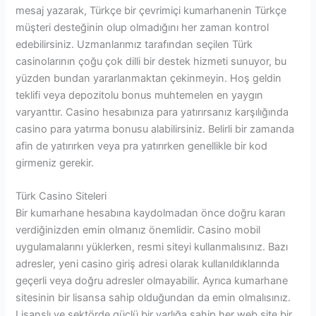
mesaj yazarak, Türkçe bir çevrimiçi kumarhanenin Türkçe
müşteri desteğinin olup olmadığını her zaman kontrol
edebilirsiniz. Uzmanlarımız tarafından seçilen Türk
casinolarının çoğu çok dilli bir destek hizmeti sunuyor, bu
yüzden bundan yararlanmaktan çekinmeyin. Hoş geldin
teklifi veya depozitolu bonus muhtemelen en yaygın
varyanttır. Casino hesabınıza para yatırırsanız karşılığında
casino para yatırma bonusu alabilirsiniz. Belirli bir zamanda
afin de yatırırken veya pra yatırırken genellikle bir kod
girmeniz gerekir.
Türk Casino Siteleri
Bir kumarhane hesabına kaydolmadan önce doğru kararı
verdiğinizden emin olmanız önemlidir. Casino mobil
uygulamalarını yüklerken, resmi siteyi kullanmalısınız. Bazı
adresler, yeni casino giriş adresi olarak kullanıldıklarında
geçerli veya doğru adresler olmayabilir. Ayrıca kumarhane
sitesinin bir lisansa sahip olduğundan da emin olmalısınız.
Lisanslı ve sektörde güçlü bir varlığa sahip her web site bir