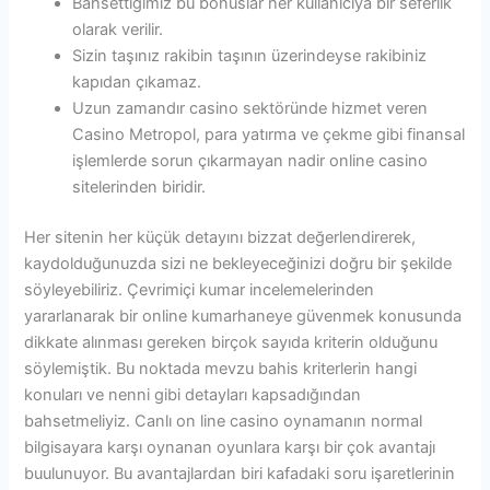
Bahsettiğimiz bu bonuslar her kullanıcıya bir seferlik
olarak verilir.
Sizin taşınız rakibin taşının üzerindeyse rakibiniz
kapıdan çıkamaz.
Uzun zamandır casino sektöründe hizmet veren
Casino Metropol, para yatırma ve çekme gibi finansal
işlemlerde sorun çıkarmayan nadir online casino
sitelerinden biridir.
Her sitenin her küçük detayını bizzat değerlendirerek,
kaydolduğunuzda sizi ne bekleyeceğinizi doğru bir şekilde
söyleyebiliriz. Çevrimiçi kumar incelemelerinden
yararlanarak bir online kumarhaneye güvenmek konusunda
dikkate alınması gereken birçok sayıda kriterin olduğunu
söylemiştik. Bu noktada mevzu bahis kriterlerin hangi
konuları ve nenni gibi detayları kapsadığından
bahsetmeliyiz. Canlı on line casino oynamanın normal
bilgisayara karşı oynanan oyunlara karşı bir çok avantajı
buulunuyor. Bu avantajlardan biri kafadaki soru işaretlerinin