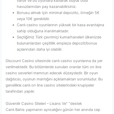
vardır ve bu oyunlara katılarak büyük ödül
havuzlarından pay kazanabilirsiniz.
Bonusu almak için minimal depozito, örneğin 5€
veya 10€ gereklidir.
Canlı casino oyunlarının yüksek bir kasa avantajına
sahip olduğuna inanılmaktadır.
Seçtiğimiz Türk çevrimiçi kumarhaneleri ülkenizde
bulunanlardan çeşitlilik empieza depozit/bonus
açılarından daha iyi olabilir.
Discount Casino sitesinde canlı casino oyunlarına da yer
verilmektedir. Bu bölümlerde sunulan oranlar tüm on line
casino severleri memnun edecek düzeydedir. Bir oyun
dağıtıcısı, oyunun mantığını açıklamaktan sorumludur. Bu
genellikle canlı on line casino sitelerindeki krupiyeler
tarafından yapılır.
Güvenilir Casino Siteleri – Lisans Ve” “destek
Canlı Bahis yapmanın ayrıcalığını günün her anında cep