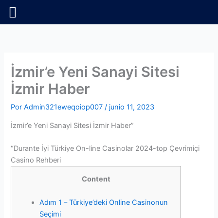
Ir
al
contenido
İzmir’e Yeni Sanayi Sitesi
İzmir Haber
Por
Admin321eweqoiop007
/
junio 11, 2023
İzmir’e Yeni Sanayi Sitesi İzmir Haber”
“Durante İyi Türkiye On-line Casinolar 2024-top Çevrimiçi
Casino Rehberi
Content
Adım 1 – Türkiye’deki Online Casinonun
Seçimi