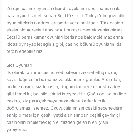
Zengin casino oyunları dışında üyelerine spor bahisleri ile
para oyun hizmeti sunan Best10 sitesi, Türkiye’nin güvenilir
oyun sitelerinin adresi arasında yer almaktadır. Türk casino
sitelerinin adresleri arasında 1 numara demek yanlış olmaz.
Bets10 paralı kumar oyunları içerisinde balompié maçlarına
iddaa oynayabileceğiniz gibi, casino bölümü oyunlarını da
tercih edebilirsiniz.
Slot Oyunları
İlk olarak, on line casino web sitesini ziyaret ettiğinizde,
kayıt düğmesini bulmanız ve tıklamanız gerekir. Ardından,
on line casino sizden isim, doğum tarihi ve e-posta adresi
gibi temel kişisel bilgilerinizi isteyecektir. Çoğu online on line
casino, siz para çekmeye hazır olana kadar kimlik
doğrulaması istemez. Okuyucularımızın çeşitli seçeneklere
sahip olması için çeşitli yetki alanlarından çeşitli çevrimiçi
casinoları incelemek için elimizden gelenin en iyisini
yapıyoruz.