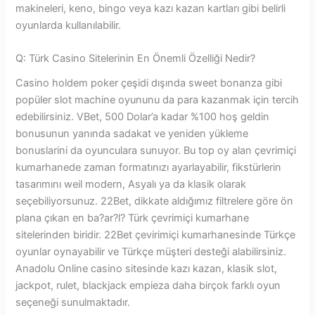
makineleri, keno, bingo veya kazı kazan kartları gibi belirli
oyunlarda kullanılabilir.
Q: Türk Casino Sitelerinin En Önemli Özelliği Nedir?
Casino holdem poker çeşidi dışında sweet bonanza gibi
popüler slot machine oyununu da para kazanmak için tercih
edebilirsiniz. VBet, 500 Dolar’a kadar %100 hoş geldin
bonusunun yanında sadakat ve yeniden yükleme
bonuslarini da oyunculara sunuyor. Bu top oy alan çevrimiçi
kumarhanede zaman formatınızı ayarlayabilir, fikstürlerin
tasarımını weil modern, Asyalı ya da klasik olarak
seçebiliyorsunuz. 22Bet, dikkate aldığımız filtrelere göre ön
plana çıkan en ba?ar?l? Türk çevrimiçi kumarhane
sitelerinden biridir. 22Bet çevirimiçi kumarhanesinde Türkçe
oyunlar oynayabilir ve Türkçe müşteri desteği alabilirsiniz.
Anadolu Online casino sitesinde kazı kazan, klasik slot,
jackpot, rulet, blackjack empieza daha birçok farklı oyun
seçeneği sunulmaktadır.