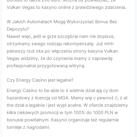
Vulkan Vegas to kasyno online z prawdziwego zdarzenia.
W Jakich Automatach Mogę Wykorzystać Bonus Bez
Depozytu?
Nawet więc, jeśli w grze szczęście nam nie dopisze,
otrzymamy swego rodzaju rekompensatę. Już mhh
pierwszy rzut oka po włączeniu strony kasyna Vulkan
Vegas widzimy, że do czynienia mamy z naprawdę
profesjonalnie przygotowaną witryną.
Czy Energy Casino jest legalne?
Energy Casino to be able to ś wietnie dział ają cy dom
hazardowy z licencją od MGA. Mamy wię c pewnoś ć, ż at
the dział a legalnie i jest wypł acalne. W ofercie znajdziemy
kilka ciekawych promocji w tym 100% do 1000 PLN w
bonusie powitalnym. Kasyno organizuje też regularnie
turnieje z nagrodami.