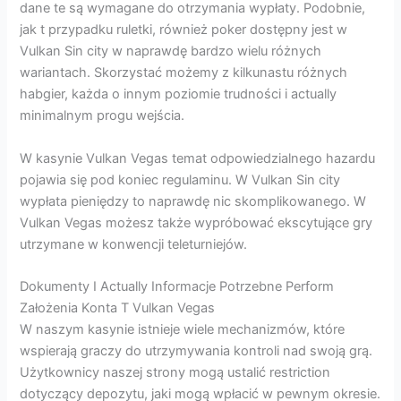
dane te są wymagane do otrzymania wypłaty. Podobnie,
jak t przypadku ruletki, również poker dostępny jest w
Vulkan Sin city w naprawdę bardzo wielu różnych
wariantach. Skorzystać możemy z kilkunastu różnych
habgier, każda o innym poziomie trudności i actually
minimalnym progu wejścia.
W kasynie Vulkan Vegas temat odpowiedzialnego hazardu
pojawia się pod koniec regulaminu. W Vulkan Sin city
wypłata pieniędzy to naprawdę nic skomplikowanego. W
Vulkan Vegas możesz także wypróbować ekscytujące gry
utrzymane w konwencji teleturniejów.
Dokumenty I Actually Informacje Potrzebne Perform
Założenia Konta T Vulkan Vegas
W naszym kasynie istnieje wiele mechanizmów, które
wspierają graczy do utrzymywania kontroli nad swoją grą.
Użytkownicy naszej strony mogą ustalić restriction
dotyczący depozytu, jaki mogą wpłacić w pewnym okresie.