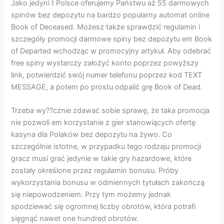
Jako jedyni t Polsce oferujemy Państwu aż 55 darmowych
spinów bez depozytu na bardzo popularny automat online
Book of Deceased. Możesz także sprawdzić regulamin i
szczegóły promocji darmowe spiny bez depozytu em Book
of Departed wchodząc w promocyjny artykuł. Aby odebrać
free spiny wystarczy założyć konto poprzez powyższy
link, potwierdzić swój numer telefonu poprzez kod TEXT
MESSAGE, a potem po prostu odpalić grę Book of Dead.
Trzeba wy??cznie zdawać sobie sprawę, że taka promocja
nie pozwoli em korzystanie z gier stanowiących ofertę
kasyna dla Polaków bez depozytu na żywo. Co
szczególnie istotne, w przypadku tego rodzaju promocji
gracz musi grać jedynie w takie gry hazardowe, które
zostały określone przez regulamin bonusu. Próby
wykorzystania bonusu w odmiennych tytułach zakończą
się niepowodzeniem. Przy tym możemy jednak
spodziewać się ogromnej liczby obrotów, która potrafi
sięgnąć nawet one hundred obrotów.