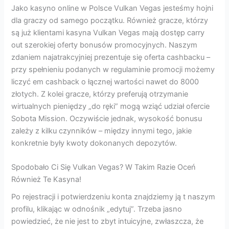
Jako kasyno online w Polsce Vulkan Vegas jesteśmy hojni
dla graczy od samego początku. Również gracze, którzy
są już klientami kasyna Vulkan Vegas mają dostęp carry
out szerokiej oferty bonusów promocyjnych. Naszym
zdaniem najatrakcyjniej prezentuje się oferta cashbacku –
przy spełnieniu podanych w regulaminie promocji możemy
liczyć em cashback o łącznej wartości nawet do 8000
złotych. Z kolei gracze, którzy preferują otrzymanie
wirtualnych pieniędzy „do ręki” mogą wziąć udział ofercie
Sobota Mission. Oczywiście jednak, wysokość bonusu
zależy z kilku czynników – między innymi tego, jakie
konkretnie były kwoty dokonanych depozytów.
Spodobało Ci Się Vulkan Vegas? W Takim Razie Oceń
Również Te Kasyna!
Po rejestracji i potwierdzeniu konta znajdziemy ją t naszym
profilu, klikając w odnośnik „edytuj”. Trzeba jasno
powiedzieć, że nie jest to zbyt intuicyjne, zwłaszcza, że