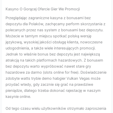
Kasyno O Gorącej Ofercie Gier We Promocji
Przeglądając zagraniczne kasyna z bonusami bez
depozytu dla Polaków, zachęcamy perform skorzystania z
polecanych przez nas system z bonusami bez depozytu.
Możecie w tamtym miejscu spotkać polską wersję
językową, wysokiej jakości obsługę klienta, nowoczesne
udogodnienia, a także wiele interesujących promocji.
Jednak to właśnie bonus bez depozytu jest największą
atrakcją na takich platformach hazardowych. Z bonusem
bez depozytu warto wypróbować nawet stare gry
hazardowe za darmo (slots online for free). Doświadczenie
zdobyte watts trybie demo habgier Vulkan Vegas może
przydać wtedy, gdy zacznie się grać na prawdziwe
pieniądze, dlatego trzeba dokonać rajestację w naszym
kasynie online.
Od tego czasu wielu użytkowników otrzymało zaproszenia