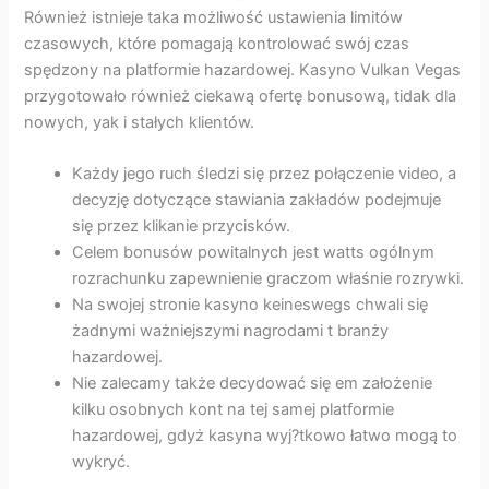
Również istnieje taka możliwość ustawienia limitów
czasowych, które pomagają kontrolować swój czas
spędzony na platformie hazardowej. Kasyno Vulkan Vegas
przygotowało również ciekawą ofertę bonusową, tidak dla
nowych, yak i stałych klientów.
Każdy jego ruch śledzi się przez połączenie video, a
decyzję dotyczące stawiania zakładów podejmuje
się przez klikanie przycisków.
Celem bonusów powitalnych jest watts ogólnym
rozrachunku zapewnienie graczom właśnie rozrywki.
Na swojej stronie kasyno keineswegs chwali się
żadnymi ważniejszymi nagrodami t branży
hazardowej.
Nie zalecamy także decydować się em założenie
kilku osobnych kont na tej samej platformie
hazardowej, gdyż kasyna wyj?tkowo łatwo mogą to
wykryć.