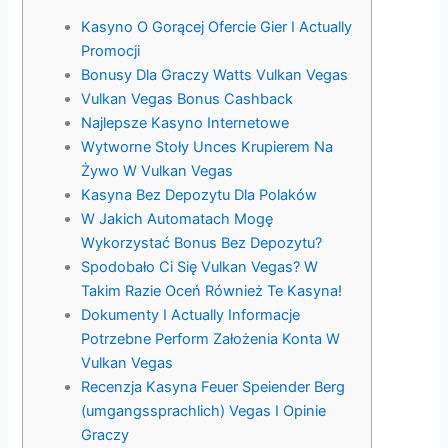
Kasyno O Gorącej Ofercie Gier I Actually
Promocji
Bonusy Dla Graczy Watts Vulkan Vegas
Vulkan Vegas Bonus Cashback
Najlepsze Kasyno Internetowe
Wytworne Stoły Unces Krupierem Na
Żywo W Vulkan Vegas
Kasyna Bez Depozytu Dla Polaków
W Jakich Automatach Mogę
Wykorzystać Bonus Bez Depozytu?
Spodobało Ci Się Vulkan Vegas? W
Takim Razie Oceń Również Te Kasyna!
Dokumenty I Actually Informacje
Potrzebne Perform Założenia Konta W
Vulkan Vegas
Recenzja Kasyna Feuer Speiender Berg
(umgangssprachlich) Vegas I Opinie
Graczy