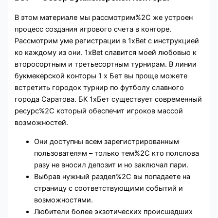
В этом материале мы рассмотрим%2C же устроен
процесс создания игрового счета в конторе.
Рассмотрим уме регистрации в 1xBet с инструкцией
ко каждому из они. 1xBet славится моей любовью к
второсортным и третьесортным турнирам. В линии
букмекерской конторы 1 х Бет вы проще можете
встретить городок турнир по футболу славного
города Саратова. БК 1хБет существует современный
ресурс%2C который обеспечит игроков массой
возможностей.
Они доступны всем зарегистрированным
пользователям – только тем%2C кто полслова
разу не вносил депозит и но заключал пари.
Выбрав нужный раздел%2C вы попадаете на
страницу с соответствующими событий и
возможностями.
Любители более экзотических происшедших