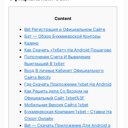
Content
Bet Регистрация и Официальном Сайте
Бет — Обзор Букмекерской Конторы
Казино
Как Скачать «1хбет» На Android Пошагово
Пополнение Счета И Выведение
Выигрышей В 1хбет
Вход В личные Кабинет Официального
Сайта Betcity
Где Скачать Приложение 1xbet На Android
Как Решить дела Со Входом на
Официальный Сайт 1xbet%3F
Мобильная Версия Сайта 1xbet
Букмекерская Компания 1xbet – Ставки На
Спорт Онлайн
Bet — Скачать Приложение Для Android а