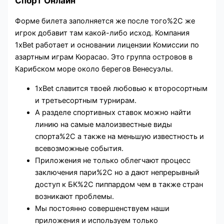
Спорт Онлайн
Форме билета заполняется же после того%2C же
игрок добавит там какой-либо исход. Компания
1xBet работает и основании лицензии Комиссии по
азартным играм Кюрасао. Это группа островов в
Карибском море около берегов Венесуэлы.
1xBet славится твоей любовью к второсортным
и третьесортным турнирам.
А разделе спортивных ставок можно найти
линию на самые малоизвестные виды
спорта%2C а также на меньшую известность и
всевозможные события.
Приложения не только облегчают процесс
заключения пари%2C но а дают непрерывный
доступ к БК%2C пиппардом чем в также стран
возникают проблемы.
Мы постоянно совершенствуем наши
приложения и используем только