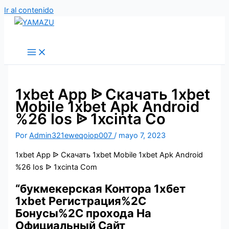
Ir al contenido
YAMAZU
1xbet App ᐉ Скачать 1xbet
Mobile 1xbet Apk Android
%26 Ios ᐉ 1xcinta Co
Por
Admin321eweqoiop007
/
mayo 7, 2023
1xbet App ᐉ Скачать 1xbet Mobile 1xbet Apk Android
%26 Ios ᐉ 1xcinta Com
“букмекерская Контора 1хбет
1xbet Регистрация%2C
Бонусы%2C прохода На
Официальный Сайт