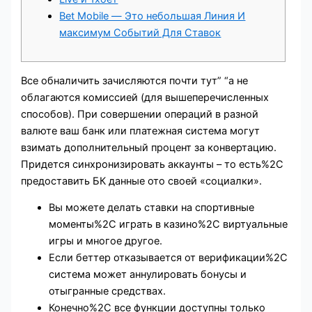
Bet Mobile — Это небольшая Линия И
максимум Событий Для Ставок
Все обналичить зачисляются почти тут” “а не
облагаются комиссией (для вышеперечисленных
способов). При совершении операций в разной
валюте ваш банк или платежная система могут
взимать дополнительный процент за конвертацию.
Придется синхронизировать аккаунты – то есть%2C
предоставить БК данные ото своей «социалки».
Вы можете делать ставки на спортивные
моменты%2C играть в казино%2C виртуальные
игры и многое другое.
Если беттер отказывается от верификации%2C
система может аннулировать бонусы и
отыгранные средствах.
Конечно%2C все функции доступны только