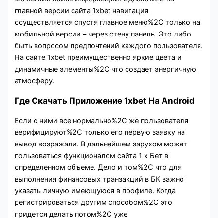
главной версии сайта 1xbet навигация
осуществляется спустя главное меню%2C только на
мобильной версии – через стену панель. Это либо
быть вопросом предпочтений каждого пользователя.
На сайте 1xbet преимущественно яркие цвета и
динамичные элементы%2C что создает энергичную
атмосферу.
Где Скачать Приложение 1xbet На Android
Если с ними все нормально%2C же пользователя
верифицируют%2C только его первую заявку на
вывод возражали. В дальнейшем зарухом может
пользоваться функционалом сайта 1 х Бет в
определенном объеме. Дело и том%2C что для
выполнения финансовых транзакций в БК важно
указать личную имеющуюся в профиле. Когда
регистрироваться другим способом%2C это
придется делать потом%2C уже