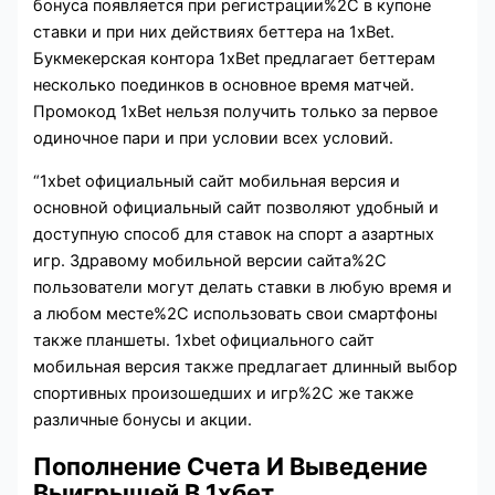
бонуса появляется при регистрации%2C в купоне
ставки и при них действиях беттера на 1xBet.
Букмекерская контора 1xBet предлагает беттерам
несколько поединков в основное время матчей.
Промокод 1xBet нельзя получить только за первое
одиночное пари и при условии всех условий.
“1xbet официальный сайт мобильная версия и
основной официальный сайт позволяют удобный и
доступную способ для ставок на спорт а азартных
игр. Здравому мобильной версии сайта%2C
пользователи могут делать ставки в любую время и
а любом месте%2C использовать свои смартфоны
также планшеты. 1xbet официального сайт
мобильная версия также предлагает длинный выбор
спортивных произошедших и игр%2C же также
различные бонусы и акции.
Пополнение Счета И Выведение
Выигрышей В 1хбет