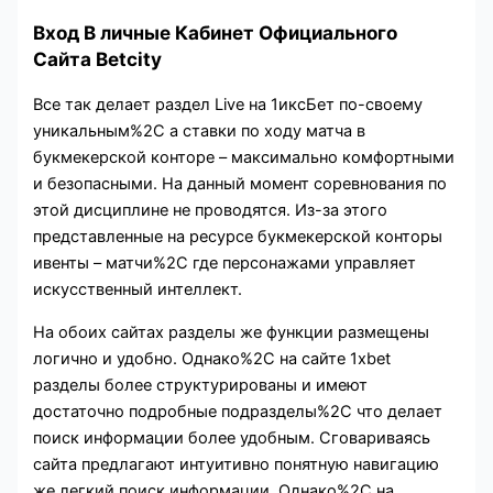
Вход В личные Кабинет Официального
Сайта Betcity
Все так делает раздел Live на 1иксБет по-своему
уникальным%2C а ставки по ходу матча в
букмекерской конторе – максимально комфортными
и безопасными. На данный момент соревнования по
этой дисциплине не проводятся. Из-за этого
представленные на ресурсе букмекерской конторы
ивенты – матчи%2C где персонажами управляет
искусственный интеллект.
На обоих сайтах разделы же функции размещены
логично и удобно. Однако%2C на сайте 1xbet
разделы более структурированы и имеют
достаточно подробные подразделы%2C что делает
поиск информации более удобным. Сговариваясь
сайта предлагают интуитивно понятную навигацию
же легкий поиск информации. Однако%2C на