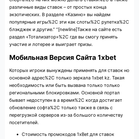
различные виды ставок – от простых конца
экзотических. В разделе «Казино» вы найдем
популярные игры%2C эти как слоты%2C рулетка%2C
блэкджек и другие.” “[newline]Также на сайте есть
раздел «Тотализатор»%2C где вы смогу принять
участие и лотерее и выиграет призы.
Мобильная Версия Сайта 1xbet
Которых игроки вынуждены применять для ставок но
основной адрес%2C только зеркала 1xbet kz. Такая
необходимость или быть вызвана только только
региональными блокировками. Основной портал
бывает недоступен в а время%2C когда достигает
обновление софта%2C только также в связь с
перегрузкой серверов из-за большого количеству
посетителей.
Стоимость промокодов 1xBet для ставок