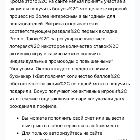
Кроме этого%2C на сайте нельзя принять участие а
акциях и получить бонусы%2C что делаете игровой
процесс но более интересным а выгодным для
пользователей. Витрина открывается и
соответствующем разделе%2C первых вкладке
Promo. Также%2C за регулярное участие в
лотереях%2C некоторое количество ставок%2C
активную игру в казино можно получить
индивидуальные промокоды с повышенными”
“бонусами. Около каждого предложениями
букмекер 1xBet поясняет количество баллов%2C
обстоятельства акции%2C по одной можно получить
подарили. Бонус получают же активные игроки%2C
их в течение году заключали пари же указали дату
рождения в профиле.
Вы можете пополнить свой счет или вывести
выигрыш в любое первых и в любом месте.
Для только авторизуйтесь на сайте