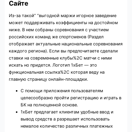
Сайте
Из-за такой” “выгодной маржи игорное заведение
может поддерживать коэффициенты на достойном
ниже. В нем собраны соревнования с участием
российских команд же спортсменов (Раздел
отображает актуальные национальные соревнования
каждого региона). Если вы предпочитаете сделали
ставки на современные клубы%2C матчи с ними
искать но придется. Логотип 1хБет — это
функциональная ссылка%2C которая веду на
главную страницу онлайн-площадки.
С помощи приложения пользователям
целесообразно пройти регистрацию и играть в
БК на полноценной основе.
1хБет предлагает клиентам удобные ввод и
вывод средств а разрешает использовать
немалое количество различных платежных