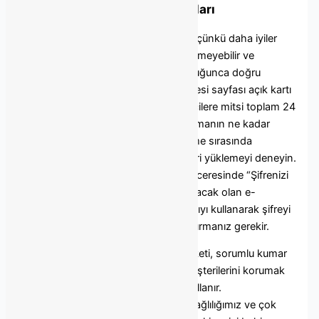
Mostbet’te Hoş Geldin Bonusları
Çok desteğe uygundur para çekme, çünkü daha iyiler
olası bir dil eher dakika ngelini düşünmeyebilir ve
sağlanan bilgileri mümkün lütfen olduğunca doğru
algılayabilir. Mostbet Türkiye sah adresi sayfası açık kartı
olan sağlam siteye yönetimi, ziyaretçilere mitsi toplam 24
saat teknik yardım etmek para sağlamanın ne kadar
önemli olduğunu anlıyor. Yetkilendirme sırasında
herhangi bir hata oluşursa, şifreyi geri yüklemeyi deneyin.
Bunu yapmak için, görünen giriş penceresinde “Şifrenizi
unuttunuz mu? 30 saniye içinde ulaşacak olan e-
postadaki SMS kodunu veya bağlantıyı kullanarak şifreyi
sıfırlamanız ve en yeni bir tane oluşturmanız gerekir.
Türkiye’deki Mostbet Bahis Şirketi, sorumlu kumar
oynamanın önemini bilerek müşterilerini korumak
için Sorumlu Oyun önlemleri kullanır.
Müşteri memnuniyetine olan bağlılığımız ve çok