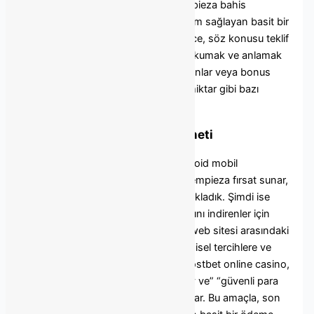
platformun eğlenceli özelliklerine empieza bahis
oynamak için güvenli bir ortama erişim sağlayan basit bir
işlemdir. Bir bonusu kullanmadan önce, söz konusu teklif
için geçerli olan hüküm ve koşulları okumak ve anlamak
çok önemlidir. Kullanılabilecekleri oyunlar veya bonus
parayla kazanılabilecek maksimum miktar gibi bazı
bonuslarda sınırlamalar olabilir.
Mostbet Müşteri Destek Hizmeti
Mostbet bahis şirketinin iOS ve Android mobil
uygulamaları de uma birçok avantaj empieza fırsat sunar,
bu konuyu yukarıda detaylı olarak açıkladık. Şimdi ise
Mostbet iOS ve Android uygulamalarını indirenler için
mobil uygulama ile Mostbet Türkiye web sitesi arasındaki
farklara odaklanacağız. Bu farklar, kişisel tercihlere ve
ihtiyaçlara bağlı olarak değişebilir. Mostbet online casino,
Türkiye’deki oyuncular için hızlı, kolay ve” “güvenli para
yatırma empieza çekme işlemleri sunar. Bu amaçla, son