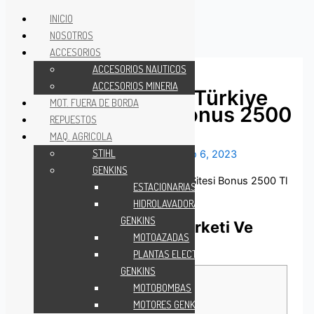
INICIO
NOSOTROS
Ir al contenido
ACCESORIOS
ACCESORIOS NAUTICOS
ACCESORIOS MINERIA
Mostbet Casinos Türkiye ️
MOT. FUERA DE BORDA
Sah Web Sitesi Bonus 2500
REPUESTOS
Tl & 250 F
MAQ. AGRICOLA
STIHL
Por
Admin321eweqoiop007
/
febrero 6, 2023
GENKINS
Mostbet Casinos Türkiye ️ Sah Web Sitesi Bonus 2500 Tl
ESTACIONARIAS
& 250 Fs
HIDROLAVADORAS
GENKINS
Online Spor Bahisleri Şirketi Ve
MOTOAZADAS
Casino
PLANTAS ELECTRICAS
GENKINS
MOTOBOMBAS
Content
MOTORES GENKINS