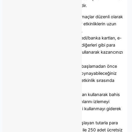
tarafından verdiğini belirtmek önemlidir.
Ekranın orta kısmında mevcut maçlar düzenli olarak
güncellenir, böylece en popüler etkinliklerin uzun
süre aranmasına gerek kalmaz.
Mostbet tarafından sunulan kredi/banka kartları, e-
cüzdanlar, banka havaleleri ve diğerleri gibi para
çekme seçeneklerinden birini kullanarak kazancınızı
nakde çevirebilirsiniz.
Maç öncesi, maç veya etkinlik başlamadan önce
herhangi bir spor dalına bahis oynayabileceğiniz
anlamına gelirken, canlı bahis, etkinlik sırasında
bahis yapmanıza olanak tanır.
Modern bahisçiler, mobil cihazları kullanarak bahis
oynamayı, maçların video yayınlarını izlemeyi
empieza diğer bahisçi işlevlerini kullanmayı giderek
daha fazla tercih ediyor.
Hesabına a hundred TL’den başlayan tutarla para
yatıranlar, aynı x60 bahis oranı ile 250 adet ücretsiz