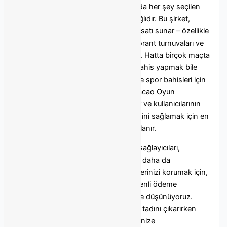
gün boyunca ödeme alınabilir – burada her şey seçilen
ödeme sisteminin özelliklerine de bağlıdır. Bu şirket,
eSports disiplinlerine bahis yapma fırsatı sunar – özellikle
Dota 2, Little league of Legends, Valorant turnuvaları ve
daha fazlasına bahis oynayabilirsiniz. Hatta birçok maçta
oldukça yüksek oranlarla favorilere bahis yapmak bile
mümkündür. Evet, Mostbet Türkiye’de spor bahisleri için
yasal ve güvenli bir platformdur. Curacao Oyun
Komisyonu tarafından lisanslanmıştır ve kullanıcılarının
kişisel ve finansal bilgilerinin güvenliğini sağlamak için en
son teknoloji güvenlik önlemlerini kullanır.
İşbirliği yaptığımız sektör lideri oyun sağlayıcıları,
mükemmeliyetimize olan bağlılığımızı daha da
güçlendirmektedir. Sizin hassas bilgilerinizi korumak için,
güçlü şifreleme teknolojilerinden güvenli ödeme
yöntemlerine kadar her detayı titizlikle düşünüyoruz.
Mostbet Casinos Türkiye’de, oyunun tadını çıkarırken
güvende olduğunuzun bilinciyle keyfinize