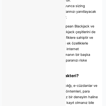
yanı sıra sah derecelendirmelerdir.
Kaydolduktan sonra, süreç boyunca sizing
rehberlik edecek empieza sorularınızı yanıtlayacak
bir hesap yöneticisi atanacaktır.
Mostbet ayrıca Basic Blackjack, European Blackjack ve
High Limit Blackjack gibi popüler blackjack çeşitlerini de
sunmaktadır. Bu oyunlar gerçekçi grafiklere sahiptir ve
yan bahisler ve çoklu este oyunu gibi ek özelliklerle
birlikte gelir. Ücretsiz bahisler, on the internet
bahislerinizden ekstra afin de kazanmanın bir başka
yoludur. Bu ücretsiz bahislerle, kendi paranızı riske
atmadan bahis oynayabilirsiniz.
Most Bet Internet Sitenin Karakteri?
Basit tasarımı empieza banka bankacılığı, e-cüzdanlar ve
kripto pra birimleri dahil çoklu işlem yöntemleri, para
yatırma ve çekme işlemlerini sorunsuz bir deneyim haline
getirir. Most casino sitesinde sadece kayıt olmanız bile