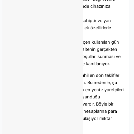
tıklayın ve uygulamayı kısa sürede cihazınıza
yüklemiş olacaksınız.
Bu oyunlar gerçekçi grafiklere sahiptir ve yan
bahisler ve çoklu un oyunu gibi ek özelliklerle
birlikte gelir.
Kayıtlı müşteri sayısı the girl geçen kullanılan gün
değişebilir üzere artıyor ve bu, sitenin gerçekten
uygun yatırılır arasında üyelik koşulları sunması ve
tüketicisi için çalıştığı gerçeğiyle kanıtlanıyor.
Mostbet” “promosyon kodu 2023 dahil en son teklifler
için promosyonlar sayfamıza göz atın. Bu nedenle, şu
özel Most bet Türkiye bahis şirketinin en yeni ziyaretçileri
için ilk para yatırma da anında %100 sunduğu
promosyonları alma iyi fırsatı hediye vardır. Böyle bir
teklifin maksimum tutarı toplam hem hesaplarına para
2500 TRY ankle rehab ebook 250fs ulaşıyor miktar
hesabı.