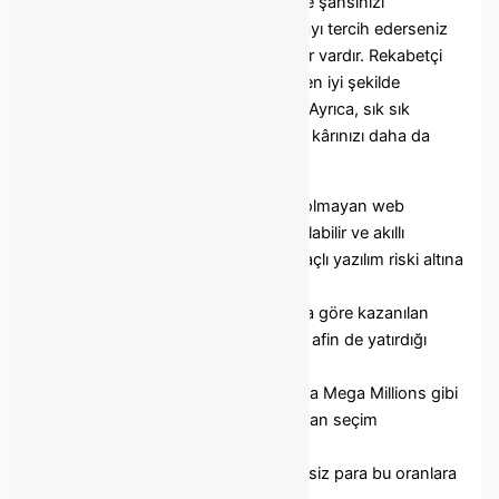
promosyonlar ve bonuslarla kâr etme şansınızı
artırabilirsiniz. Ne tür bir bahis yapmayı tercih ederseniz
edin, Mostbet’te herkes için bir şeyler vardır. Rekabetçi
oranlar ve çizgilerle, bahislerinizden en iyi şekilde
yararlandığınızdan emin olabilirsiniz. Ayrıca, sık sık
sunulan promosyonlar ve bonuslarla kârınızı daha da
artırabilirsiniz.
Ancak, APK dosyalarını resmi olmayan web
sitelerinden indirmek tehlikeli olabilir ve akıllı
telefonunuzu virüs ve kötü amaçlı yazılım riski altına
sokabilir.
Mostbet para çekme kurallarına göre kazanılan
paraların çekilmesi, kullanıcının afin de yatırdığı
şekilde yapılabilir.
Mostbet’te Powerball” “empieza Mega Millions gibi
çeşitli piyango oyunları arasından seçim
yapabilirsiniz.
Bahis şirketi oranları belirler ve siz para bu oranlara