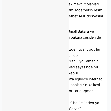
arayın ve ekrandaki talimatları izleyerek mevcut olanları
yükleyin. Herhangi bir nedenle programı Mostbet’in resmi
web sitesinden indiremiyorsanız, Mostbet APK dosyasını
çevrimiçi olarak bulabilirsiniz.
Mostbet ayrıca Klasik Bakara, Small Bakara ve
Yüksek Limitli Bakara gibi çeşitli bakara çeşitleri de
sunmaktadır.
Piyangolar, çevrimiçi bahislerinizden uvant ödüller
kazanmanın bir başka harika yoludur.
Mostbet uygulamasının kullanıcıları, uygulamanın
basit ve güvenli ödeme yöntemleri sayesinde hızlı
bir şekilde para yatırabilir ve çekebilir.
Most Bet kumar türçe dili empieza eğlence internet
sayfası henüz aşina değilseniz, bahisçinin kalitesi
ve güvenilirliği ilgili kafanız da sorular oluşması
oyunculara kapalı muhtemeldir.
Mostbet sikayet sitedeki “Kişiler” bölümünden ya
da mobil uygulamanın “Destek Servisi”