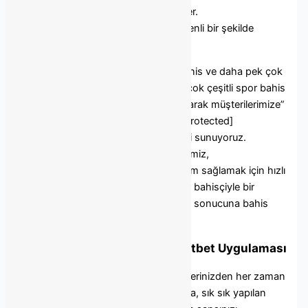
spin de ek olarak tahakkuk eder.
Ayrıca kazançlarını hızlı ve güvenli bir şekilde
çekme imkanı da sunmaktadır.
Mostbet, futbol, kriket, basketbol, tenis ve daha pek çok
popüler spor weil dahil olmak üzere çok çeşitli spor bahis
seçenekleri sunmaktadır. Mostbet olarak müşterilerimize”
“acil olmayan sorularınız için [email protected]
adresinden e-posta destek seçeneği sunuyoruz.
Deneyimli temsilcilerden oluşan ekibimiz,
platformumuzda kusursuz bir deneyim sağlamak için hızlı
yanıtlar sağlar. Olağan bahislerde, bir bahisçiyle bir
etkinliğin sonucuna ya da bir oyunun sonucuna bahis
oynarsınız.
Android Empieza Ios Için Mostbet Uygulaması
Rekabetçi oranlar ve çizgilerle, bahislerinizden her zaman
en iyi şekilde yararlanabilirsiniz. Ayrıca, sık sık yapılan