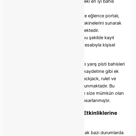
çeşitli tekliflerimiz bizi Türkiye’deki en iyi bahis
hizmeti haline getiriyor.
2009 yılından bu yana kumar ve eğlence portalı,
müşterilerine en faydal? slot makinelerini sunarak
başarılı bir şekilde hizmet vermektedir.
Ayrıca, Mostbet’in müşterileri, bu şekilde kayıt
yaptırmışlarsa, sosyal medya hesabıyla kişisel
hesabınıza giriş yapabilirler.
Bu oyunlar gerçekçi grafiklerle gelir ve yarış pisti bahisleri
ve hızlı erişim için favori bahislerinizi kaydetme gibi ek
özelliklere sahiptir. Mostbet ayrıca blackjack, rulet ve
bakara gibi çeşitli masa oyunları da sunmaktadır. Bu
oyunlar gerçekçi grafiklere sahiptir ve size mümkün olan
en iyi oyun deneyimini sunmak için tasarlanmıştır.
Mostbet’te Uluslararası Spor Etkinliklerine
Bahis Oynayabilir Miyim?
Bu genellikle bir saatten az sürer, ancak bazı durumlarda