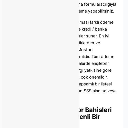
bölümünden – idareye başvurma formu aracılığıyla
(“Yöneticiye Yaz” düğmesi) ödeme yapabilirsiniz.
Bölgeye bağlı olarak, Mostbet uygulaması farklı ödeme
seçenekleri sunabilir, ancak normalde kredi / banka
kartları, banka havaleleri ve e-cüzdanlar sunar. En iyi
deneyimi elde etmek ve en yeni özelliklerden ve
güncellemelerden faydalanmak için Mostbet
uygulamanızı güncel tutmak çok önemlidir. Tüm ödeme
seçeneklerinin tüm ülkelerde ve bölgelerde erişilebilir
olmayabileceğini ve erişilebilirliğin yargı yetkisine göre
farklılık gösterebileceğini unutmamak çok önemlidir.
Kabul edilen ödeme seçeneklerinin kapsamlı bir listesi
için kullanıcılar tarafından uygulamanın SSS alanına veya
Mostbet’e başvurulmalıdır.
Mostbet Türkiye’de Spor Bahisleri
Için Yasal Empieza Güvenli Bir
System Mu?