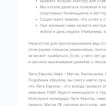
Выбрать лучшую контору для став
Мы хотели делиться полезной и к
спортивных болельщиков и беттор
Существуют мнение, что успех в ст
При желании сами можете настраи
любой и день недели (Например, м
Непростой для прогнозирования вид ста
этом рынке слишком заманчивые, поэто
не может ошибаться. Если, у него нет 
и заочное выкачивание денежек у неос
Лига Европы Уефа – Матчи, Расписание,
Подобным образом, вы смогу найти лучш
что Лига Европы – это всегда громкое 
мировые СМИ. Ищете имеющуюся о турн
Используя календарь Лиги Европы, сев
период. Матчи ЛЕ сегодня доступны, неп