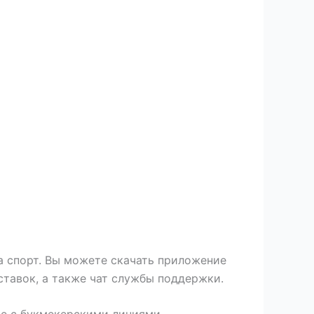
а спорт. Вы можете скачать приложение
 ставок, а также чат службы поддержки.