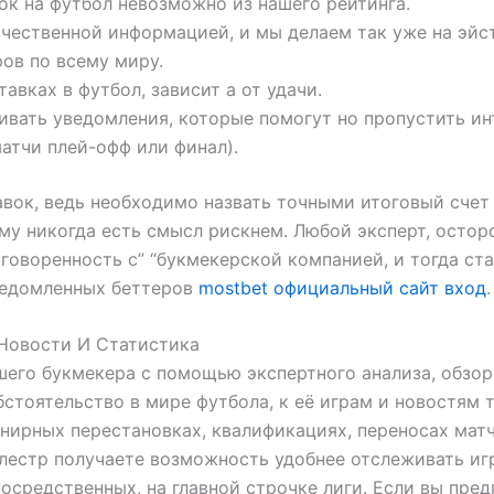
ок на футбол невозможно из нашего рейтинга.
ачественной информацией, и мы делаем так уже на эйс
ов по всему миру.
авках в футбол, зависит а от удачи.
вать уведомления, которые помогут но пропустить ин
атчи плей-офф или финал).
вок, ведь необходимо назвать точными итоговый счет
му никогда есть смысл рискнем. Любой эксперт, остор
договоренность с” “букмекерской компанией, и тогда с
ведомленных беттеров
mostbet официальный сайт вход
.
 Новости И Статистика
его букмекера с помощью экспертного анализа, обзоро
обстоятельство в мире футбола, к её играм и новостя
ирных перестановках, квалификациях, переносах матч
илестр получаете возможность удобнее отслеживать и
осредственных, на главной строчке лиги. Если вы предп