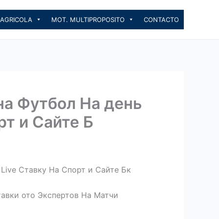
 AGRICOLA
MOT. MULTIPROPOSITO
CONTACTO
на Футбол На день
рт и Сайте Б
Live Ставку На Спорт и Сайте Бк
авки ото Экспертов На Матчи