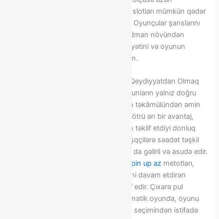
diapazonda təyin edilə bilər ki, bu da slotları mümkün qədər
ətraflı auditoriya üçün əlamətdar edir. Oyunçular şanslarını
genəltmək ötrü daha daha bildikləri idman növündən
istifadə edə bilərlər. Qrafikanın keyfiyyətini və oyunun
hamarlığını təmtəraqlı qiymətləndirdim.
Pin Up Bukmeker Kontorunda Necə Qeydi̇yyatdan Olmaq
Oyuncular, oynamağı planladıqları oyunların yalnız doğru
vaxtında başlamasından və oyunların təkâmülündən əmin
ola bilərlər. Depozit və gediş görmək ötrü ən bir avantaj,
Pin-Up Casino-nun VIP məşqçiliyinin təklif etdiyi donluq
kartı ilə çarxları həll etməkdir. VIP məşqçilərə səadət təşkil
edən bu kart, oyunçunun həyatını ən da gəlirli və asudə edir.
Pin-Up Casino-nun depozit və çıxış
pin up az
metotları,
mərcləri cəzb görmək ötrü müşayiətini davam etdirən
çoxsaylı bonuslar və mükafatlar təklif edir. Çıxara pul
Göstərilən əmsaldan başlanğıc Avtomatik oyunda, oyunu
bütöv avtomatlaşdıran nağdlaşdırma seçimindən istifadə