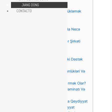
JIANG DONG
Pin-up Casino Oyunları
CONTACTO
Pin-up Casino Aznu Necə Yükləmək
Olar?
Bədii Kazino
Pin Up Bukmeker Kontorunda Necə
Qeydi̇yyatdan Olmaq
Pin-up Bet Rəsmi Bukmeyker Şirkəti
Kazino Barədə Rəyimiz
Pin-up Casino Nədir?
➡️ Pinup Kazinosunda Texniki Dəstək
Aviator Pin Up Game
➡️ Pin Up Kazinosunun Üstünlükləri Və
Çatışmazlıqları
Pin-up-da Necə Əmanət Görmək Olar?
Pin-up Slotlarının Proqram Təminatı Və
Provayderləri
Pin-up Onlayn Casino Aznda Qeydiyyat
Pin-up Casino Aznda Qeydiyyat