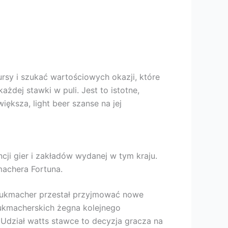
ursy i szukać wartościowych okazji, które
żdej stawki w puli. Jest to istotne,
ksza, light beer szanse na jej
cji gier i zakładów wydanej w tym kraju.
achera Fortuna.
ukmacher przestał przyjmować nowe
ukmacherskich żegna kolejnego
Udział watts stawce to decyzja gracza na