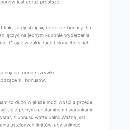
uponów jest coraz prostsze.
link, zarejestruj się i odbierz bonusy dla
cesz łączyć na jednym kuponie wydarzenia
linie. Grając w zakładach bukmacherskich,
onująca forma rozrywki.
odzące z . bonusów.
.
 nam to dużo większe możliwości a przede
ać się z pełnym regulaminem i warunkami
ystać z bonusu watts pełni. Ważne jest
ania ustalonych limitów, aby uniknąć