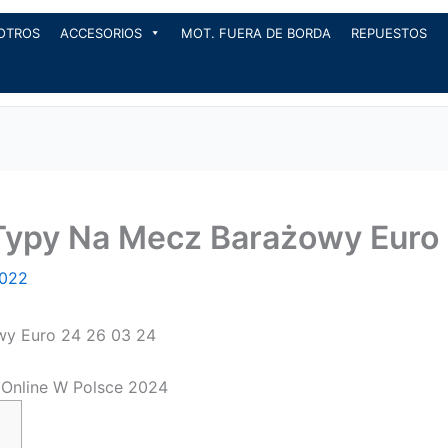
OTROS
ACCESORIOS
MOT. FUERA DE BORDA
REPUESTOS
 Typy Na Mecz Barażowy Euro
2022
owy Euro 24 26 03 24
Online W Polsce 2024