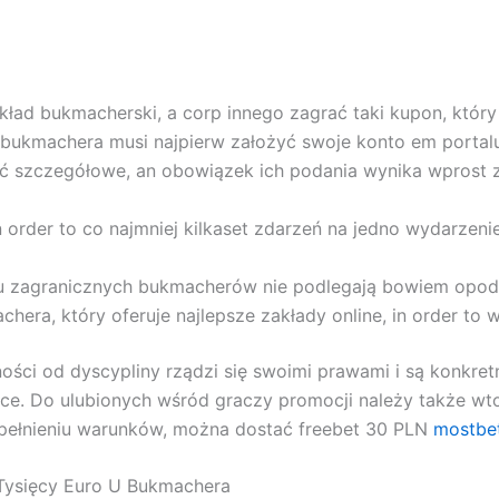
kład bukmacherski, a corp innego zagrać taki kupon, któr
 bukmachera musi najpierw założyć swoje konto em portal
 szczegółowe, an obowiązek ich podania wynika wprost z
in order to co najmniej kilkaset zdarzeń na jedno wydarzeni
 u zagranicznych bukmacherów nie podlegają bowiem opod
chera, który oferuje najlepsze zakłady online, in order to
ci od dyscypliny rządzi się swoimi prawami i są konkret
ice. Do ulubionych wśród graczy promocji należy także w
spełnieniu warunków, można dostać freebet 30 PLN
mostbe
 Tysięcy Euro U Bukmachera