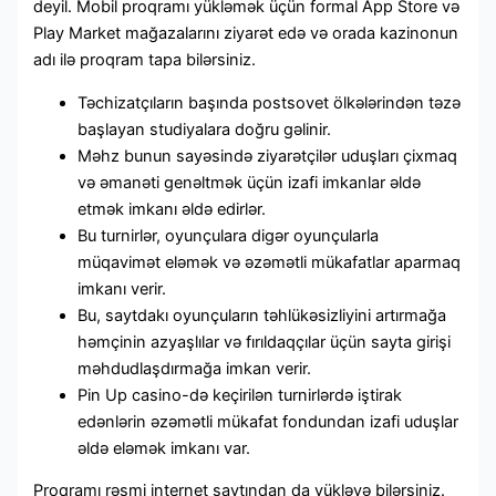
deyil. Mobil proqramı yükləmək üçün formal App Store və
Play Market mağazalarını ziyarət edə və orada kazinonun
adı ilə proqram tapa bilərsiniz.
Təchizatçıların başında postsovet ölkələrindən təzə
başlayan studiyalara doğru gəlinir.
Məhz bunun sayəsində ziyarətçilər uduşları çixmaq
və əmanəti genəltmək üçün izafi imkanlar əldə
etmək imkanı əldə edirlər.
Bu turnirlər, oyunçulara digər oyunçularla
müqavimət eləmək və əzəmətli mükafatlar aparmaq
imkanı verir.
Bu, saytdakı oyunçuların təhlükəsizliyini artırmağa
həmçinin azyaşlılar və fırıldaqçılar üçün sayta girişi
məhdudlaşdırmağa imkan verir.
Pin Up casino-də keçirilən turnirlərdə iştirak
edənlərin əzəmətli mükafat fondundan izafi uduşlar
əldə eləmək imkanı var.
Proqramı rəsmi internet saytından da yükləyə bilərsiniz.