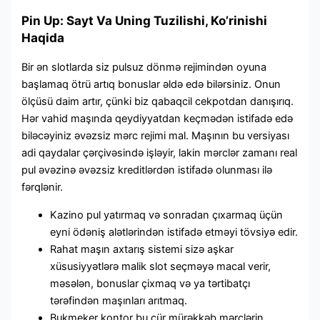
Pin Up: Sayt Va Uning Tuzilishi, Ko’rinishi
Haqida
Bir ən slotlarda siz pulsuz dönmə rejimindən oyuna
başlamaq ötrü artıq bonuslar əldə edə bilərsiniz. Onun
ölçüsü daim artır, çünki biz qabaqcil cekpotdan danışırıq.
Hər vahid maşında qeydiyyatdan keçmədən istifadə edə
biləcəyiniz əvəzsiz mərc rejimi mal. Maşının bu versiyası
adi qaydalar çərçivəsində işləyir, lakin mərclər zamanı real
pul əvəzinə əvəzsiz kreditlərdən istifadə olunması ilə
fərqlənir.
Kazino pul yatırmaq və sonradan çıxarmaq üçün
eyni ödəniş alətlərindən istifadə etməyi tövsiyə edir.
Rahat maşın axtarış sistemi sizə aşkar
xüsusiyyətlərə malik slot seçməyə macal verir,
məsələn, bonuslar çixmaq və ya tərtibatçı
tərəfindən maşınları arıtmaq.
Bukmeker kontor bu cür mürəkkəb mərclərin