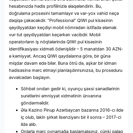
hesabınızda hədis profilinizlə əlaqələndirin. Bu,
doğrulama prosesini tamamlayır və var-yox vahid neçə
dəqiqə çəkəcəkdir. “Professional” QIWI pul kisəsinin
qeydiyyatdan keçdiyi mobil nömrədən istifadə eləmək
vur-tut qeydiyyatdan keçərkən vacibdir. Mobil
operatorların iş nöqtələrində QIWI pul kisəsinin
identifikasiyası xidməti ödənişlidir – 5 manatdan 30 AZN-
ə kəmiyyət. Ancaq QIWI qaydalarına görə, bir günə
miqdar davam edə bilər. Buna ötrü də, aşkar bir idman
hadisəsinə mərc etməyi planlaşdırırsınızsa, bu proseduru
əvvəlcədən başlayın.
Söhbət ondan gedir ki, oyunçu şəxsi sənədlərinin
surətlərini əmniyyət xidmətinin ünvanına
göndərməlidir.
Əla Kazino Pinup Azərbaycan bazarına 2016-cı ildə
iç olub, lakin şirkət lisenziyanı bir il sonra – 2017-ci
ildə alıb.
Onlarla mərc oynamağa başlamalısınız, çünki qalaq