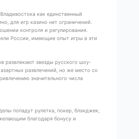
о Владивостока как единственный
но, для игр казино нет ограничений.
ошении контроля и регулирования.
тели России, имеющие опыт игры в эти
ов развлекают звезды русского шоу-
 азартных развлечений, но же место со
ривлечению значительного числа
делы попадут рулетка, покер, блэкджек,
ь желающим благодаря бонусу и