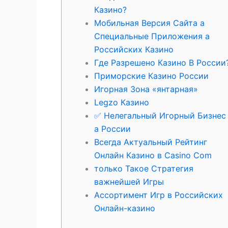
Казино?
Мобильная Версия Сайта а
Специальные Приложения а
Российских Казино
Где Разрешено Казино В России
Приморские Казино России
Игорная Зона «янтарная»
Legzo Казино
✅ Нелегальный Игорный Бизнес
а России
Всегда Актуальный Рейтинг
Онлайн Казино в Casino Com
только Такое Стратегия
важнейшей Игры
Ассортимент Игр в Российских
Онлайн-казино