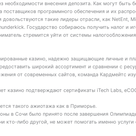
ез необходимости внесения депозита. Как могут быть 
на поставщиков программного обеспечения и их распро
довольствуются такие лидеры отрасли, как NetEnt, Micr
Thunderkick. Государство собираюсь получить налог и и
ниматель стремится уйти от системы налогообложени
зированные казино, надежно защищающие личные и пла
предоставить широкий ассортимент и сравнении с ресу
жения от современных сайтов, команда Кардмейтс изу
нет казино подтверждают сертификаты iTech Labs, eCO
ется такого ажиотажа как в Приморье.
оны в Сочи было принято после завершения Олимпиады
ни кто-либо другой, не может помогать именно услуги 