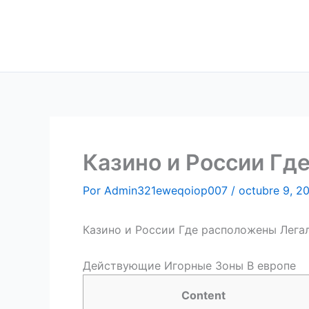
Казино и России Гд
Por
Admin321eweqoiop007
/
octubre 9, 2
Казино и России Где расположены Лега
Действующие Игорные Зоны В европе
Content