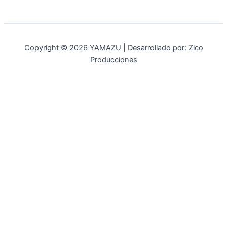
Copyright © 2026 YAMAZU | Desarrollado por: Zico
Producciones
INICIO
NOSOTROS
ACCESORIOS
ACCESORIOS NAUTICOS
ACCESORIOS MINERIA
MOT. FUERA DE BORDA
REPUESTOS
MAQ. AGRICOLA
STIHL
GENKINS
ESTACIONARIAS