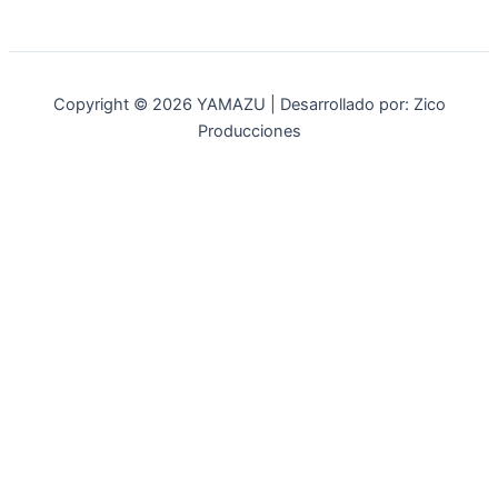
Copyright © 2026 YAMAZU | Desarrollado por: Zico
Producciones
INICIO
NOSOTROS
ACCESORIOS
ACCESORIOS NAUTICOS
ACCESORIOS MINERIA
MOT. FUERA DE BORDA
REPUESTOS
MAQ. AGRICOLA
STIHL
GENKINS
ESTACIONARIAS