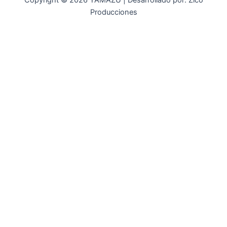
Copyright © 2026 YAMAZU | Desarrollado por: Zico
Producciones
INICIO
NOSOTROS
ACCESORIOS
ACCESORIOS NAUTICOS
ACCESORIOS MINERIA
MOT. FUERA DE BORDA
REPUESTOS
MAQ. AGRICOLA
STIHL
GENKINS
ESTACIONARIAS
HIDROLAVADORAS GENKINS
MOTOAZADAS
PLANTAS ELECTRICAS GENKINS
MOTOBOMBAS