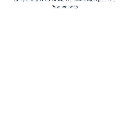
Copyright © 2026 YAMAZU | Desarrollado por: Zico
Producciones
INICIO
NOSOTROS
ACCESORIOS
ACCESORIOS NAUTICOS
ACCESORIOS MINERIA
MOT. FUERA DE BORDA
REPUESTOS
MAQ. AGRICOLA
STIHL
GENKINS
ESTACIONARIAS
HIDROLAVADORAS GENKINS
MOTOAZADAS
PLANTAS ELECTRICAS GENKINS
MOTOBOMBAS