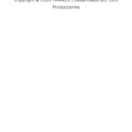
Copyright © 2026 YAMAZU | Desarrollado por: Zico
Producciones
INICIO
NOSOTROS
ACCESORIOS
ACCESORIOS NAUTICOS
ACCESORIOS MINERIA
MOT. FUERA DE BORDA
REPUESTOS
MAQ. AGRICOLA
STIHL
GENKINS
ESTACIONARIAS
HIDROLAVADORAS GENKINS
MOTOAZADAS
PLANTAS ELECTRICAS GENKINS
MOTOBOMBAS