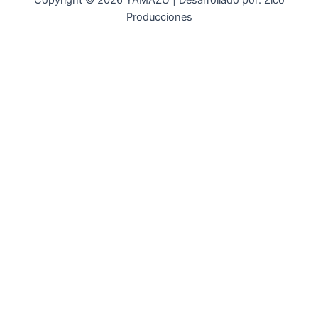
Copyright © 2026 YAMAZU | Desarrollado por: Zico
Producciones
INICIO
NOSOTROS
ACCESORIOS
ACCESORIOS NAUTICOS
ACCESORIOS MINERIA
MOT. FUERA DE BORDA
REPUESTOS
MAQ. AGRICOLA
STIHL
GENKINS
ESTACIONARIAS
HIDROLAVADORAS GENKINS
MOTOAZADAS
PLANTAS ELECTRICAS GENKINS
MOTOBOMBAS