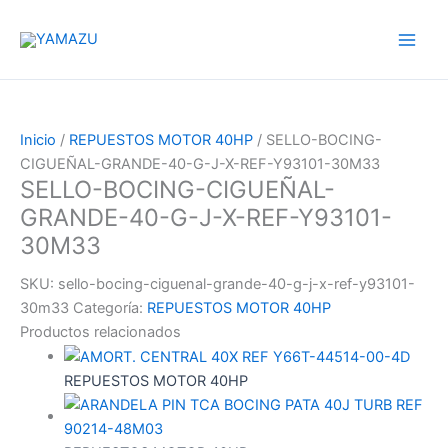
Ir
YAMAZU
al
contenido
Inicio
/
REPUESTOS MOTOR 40HP
/ SELLO-BOCING-
CIGUEÑAL-GRANDE-40-G-J-X-REF-Y93101-30M33
SELLO-BOCING-CIGUEÑAL-
GRANDE-40-G-J-X-REF-Y93101-
30M33
SKU:
sello-bocing-ciguenal-grande-40-g-j-x-ref-y93101-
30m33
Categoría:
REPUESTOS MOTOR 40HP
Productos relacionados
REPUESTOS MOTOR 40HP