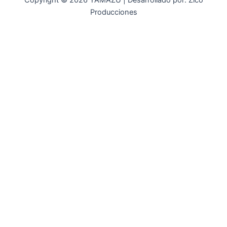
Copyright © 2026 YAMAZU | Desarrollado por: Zico
Producciones
INICIO
NOSOTROS
ACCESORIOS
ACCESORIOS NAUTICOS
ACCESORIOS MINERIA
MOT. FUERA DE BORDA
REPUESTOS
MAQ. AGRICOLA
STIHL
GENKINS
ESTACIONARIAS
HIDROLAVADORAS GENKINS
MOTOAZADAS
PLANTAS ELECTRICAS GENKINS
MOTOBOMBAS