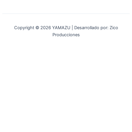
Copyright © 2026 YAMAZU | Desarrollado por: Zico
Producciones
INICIO
NOSOTROS
ACCESORIOS
ACCESORIOS NAUTICOS
ACCESORIOS MINERIA
MOT. FUERA DE BORDA
REPUESTOS
MAQ. AGRICOLA
STIHL
GENKINS
ESTACIONARIAS