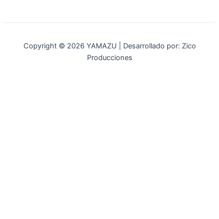
Copyright © 2026 YAMAZU | Desarrollado por: Zico
Producciones
INICIO
NOSOTROS
ACCESORIOS
ACCESORIOS NAUTICOS
ACCESORIOS MINERIA
MOT. FUERA DE BORDA
REPUESTOS
MAQ. AGRICOLA
STIHL
GENKINS
ESTACIONARIAS