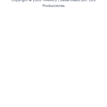
Copyright © 2026 YAMAZU | Desarrollado por: Zico
Producciones
INICIO
NOSOTROS
ACCESORIOS
ACCESORIOS NAUTICOS
ACCESORIOS MINERIA
MOT. FUERA DE BORDA
REPUESTOS
MAQ. AGRICOLA
STIHL
GENKINS
ESTACIONARIAS
HIDROLAVADORAS GENKINS
MOTOAZADAS
PLANTAS ELECTRICAS GENKINS
MOTOBOMBAS