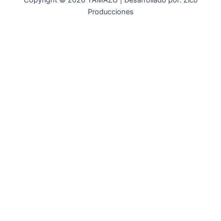
Copyright © 2026 YAMAZU | Desarrollado por: Zico
Producciones
INICIO
NOSOTROS
ACCESORIOS
ACCESORIOS NAUTICOS
ACCESORIOS MINERIA
MOT. FUERA DE BORDA
REPUESTOS
MAQ. AGRICOLA
STIHL
GENKINS
ESTACIONARIAS
HIDROLAVADORAS GENKINS
MOTOAZADAS
PLANTAS ELECTRICAS GENKINS
MOTOBOMBAS