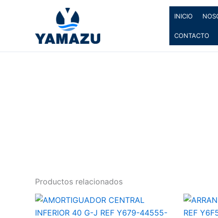
Ir
INICIO
NOS
al
YAMAZU
contenido
CONTACTO
Productos relacionados