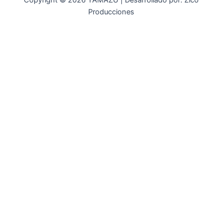
Copyright © 2026 YAMAZU | Desarrollado por: Zico
Producciones
INICIO
NOSOTROS
ACCESORIOS
ACCESORIOS NAUTICOS
ACCESORIOS MINERIA
MOT. FUERA DE BORDA
REPUESTOS
MAQ. AGRICOLA
STIHL
GENKINS
ESTACIONARIAS
HIDROLAVADORAS GENKINS
MOTOAZADAS
PLANTAS ELECTRICAS GENKINS
MOTOBOMBAS