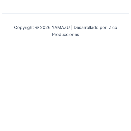
Copyright © 2026 YAMAZU | Desarrollado por: Zico
Producciones
INICIO
NOSOTROS
ACCESORIOS
ACCESORIOS NAUTICOS
ACCESORIOS MINERIA
MOT. FUERA DE BORDA
REPUESTOS
MAQ. AGRICOLA
STIHL
GENKINS
ESTACIONARIAS