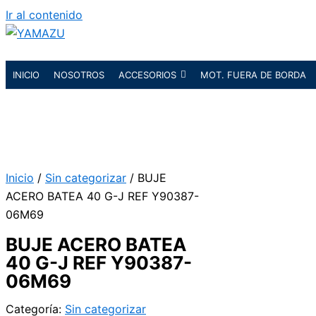
Ir al contenido
YAMAZU
INICIO
NOSOTROS
ACCESORIOS
MOT. FUERA DE BORDA
Inicio
/
Sin categorizar
/ BUJE
ACERO BATEA 40 G-J REF Y90387-
06M69
BUJE ACERO BATEA
40 G-J REF Y90387-
06M69
Categoría:
Sin categorizar